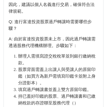
因此，建議以個人名義進行交易，確保符合法
律規範。
Q: 進行
富達投資
股票過戶轉讓時需要哪些步
驟？
A: 由於
富達投資
股票未上市，因此過戶轉讓需
透過股務代理機構辦理。步驟如下：
辦理人需填寫證交稅稅單並到銀行繳納稅
款。
股票背面需蓋上出讓人與受讓人的原留印
鑑（如買方為新戶需填寫印鑑卡並附上身
分證影本）。
填寫過戶轉讓書並蓋上雙方原留印鑑。
持已蓋好印鑑的股票、過戶轉讓書和已繳
納稅款的存證聯至股務代理（
）