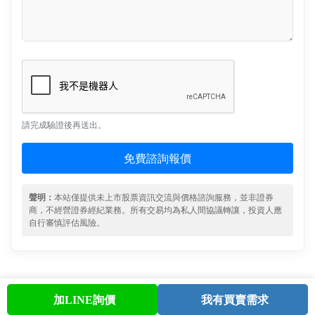
請完成驗證後再送出。
免費諮詢報價
聲明：
本站僅提供未上市股票資訊交流與價格諮詢服務，並非證券
商，不經營證券經紀業務。所有交易均為私人間協議轉讓，投資人應
自行審慎評估風險。
加LINE詢價
我有買賣需求
首頁
股票查詢
討論區
與我聯繫
會員中心