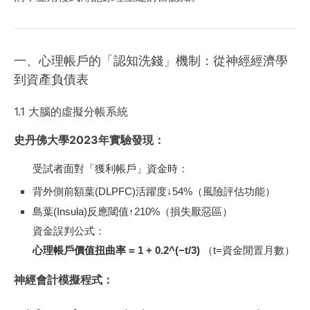
一、心理帳戶的「認知洗錢」機制：從神經經濟學
到資產負債表
1.1 大腦的虛擬分帳系統
史丹佛大學2023年實驗發現：
受試者面對「獲利帳戶」資金時：
背外側前額葉(DLPFC)活躍度↓54%（風險評估功能）
島葉(Insula)反應閾值↑210%（損失厭惡區）
資金誤判公式：
心理帳戶價值扭曲率 = 1 + 0.2^(−t/3)
（t=資金閒置月數）
神經會計模擬程式：