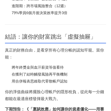
進階期：跨市場風險整合（12週）
79%學員6個月後決策效率提升3倍
結語：讓你的財富跳出「虛擬抽屜」
真正的財務自由，是看穿所有心理分帳的認知牢籠。當你
能：
將年終獎金與血汗薪資等值看待
在獲利了結時觸發風險再平衡機制
用合併報表思維取代零散帳戶認知
你的淨值曲線將擺脫心理帳戶的隱形稅負，從此每一分錢
都能在最適座標發揮最大戰力。
下期預告：《「稟賦效應」如何讓你的資產僵化——用賽