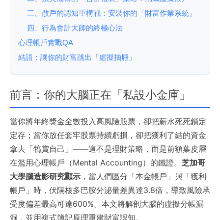
三、散戶的認知重構戰：安裝你的「財富作業系統」
四、行為會計大師的終極心法
心理帳戶實戰QA
結語：讓你的財富跳出「虛擬抽屜」
前言：你的大腦正在「私設小金庫」
當你將年終獎金全數投入高風險股票，卻把薪水死死鎖定
定存；當你放任套牢股票持續虧損，卻把獲利了結的資金
拿去「犒賞自己」——這不是理財策略，而是前額葉皮層
在濫用心理帳戶（Mental Accounting）的鐵證。
芝加哥
大學腦造影研究顯示
，當人們區分「本金帳戶」與「獲利
帳戶」時，伏隔核多巴胺分泌量差異達3.8倍，導致風險承
受度偏差最高可達600%。本文將解剖大腦的虛擬分帳漏
洞，並用複式簿記原理重建財富認知。