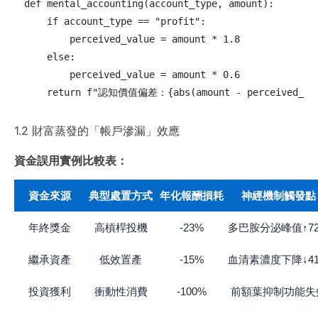
def mental_accounting(account_type, amount):

    if account_type == "profit":

        perceived_value = amount * 1.8

    else:

        perceived_value = amount * 0.6

    return f"認知價值偏差：{abs(amount - perceived_va
1.2 財富蒸發的「帳戶滲漏」效應
資金誤用實例比較表：
資金來源
典型處置方式
年化報酬損耗
神經機制觸發點
年終獎金
高槓桿投機
-23%
多巴胺分泌峰值↑7
繼承資產
低效置產
-15%
血清素濃度下降↓4
投資獲利
衝動性消費
-100%
前額葉抑制功能失