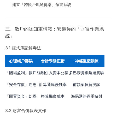
建立「跨帳戶風險傳染」預警系統
三、散戶的認知重構戰：安裝你的「財富作業系
統」
3.1 複式簿記解毒法
心理帳戶謬誤
會計學矯正術
神經重塑訓練
「賭場盈利」帳戶
強制併入資本公積
多巴胺獎勵延遲實驗
「安全存款」迷思
計算通膨侵蝕率
前額葉負荷測試
「閒置資金」幻覺
換算機會成本
海馬迴路徑重映射
3.2 財富合併報表實作