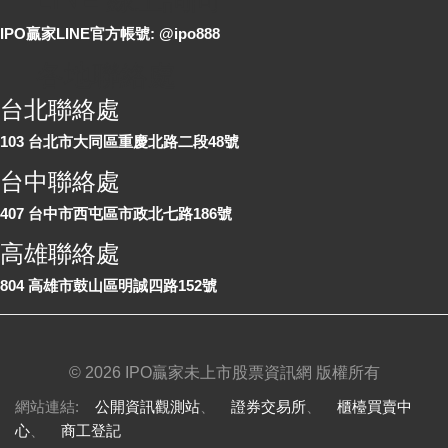
IPO贏家LINE官方帳號: @ipo888
各地聯絡處
台北聯絡處
103 台北市大同區重慶北路二段48號
台中聯絡處
407 台中市西屯區市政北七路186號
高雄聯絡處
804 高雄市鼓山區明誠四路152號
©
2026 IPO贏家未上市股票資訊網 版權所有
網站連結:
公開資訊觀測站
、
證券交易所
、
櫃檯買賣中
心
、
商工登記