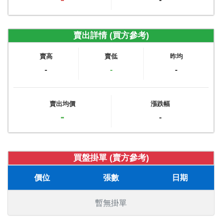
賣出詳情 (買方參考)
賣高
賣低
昨均
-
-
-
賣出均價
漲跌幅
-
-
買盤掛單 (賣方參考)
價位
張數
日期
暫無掛單