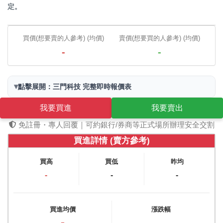
定。
買價(想要賣的人參考) (均價)
賣價(想要買的人參考) (均價)
-
-
▾
點擊展開：三門科技 完整即時報價表
我要買進
我要賣出
免註冊・專人回覆｜可約銀行/券商等正式場所辦理安全交割
買進詳情 (賣方參考)
買高
買低
昨均
-
-
-
買進均價
漲跌幅
-
-