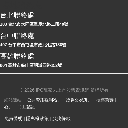
各地聯絡處
台北聯絡處
103 台北市大同區重慶北路二段48號
台中聯絡處
407 台中市西屯區市政北七路186號
高雄聯絡處
804 高雄市鼓山區明誠四路152號
©
2026 IPO贏家未上市股票資訊網 版權所有
網站連結:
公開資訊觀測站
、
證券交易所
、
櫃檯買賣中
心
、
商工登記
免責聲明
|
隱私權政策
|
服務條款