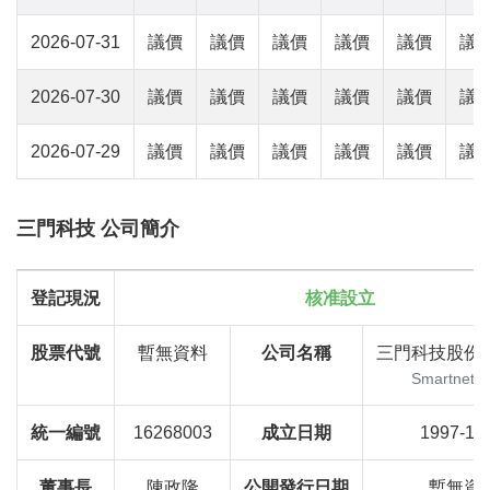
2026-07-31
議價
議價
議價
議價
議價
議
2026-07-30
議價
議價
議價
議價
議價
議
2026-07-29
議價
議價
議價
議價
議價
議
三門科技 公司簡介
登記現況
核准設立
股票代號
暫無資料
公司名稱
三門科技股份
Smartnet C
統一編號
16268003
成立日期
1997-11
董事長
陳政隆
公開發行日期
暫無資