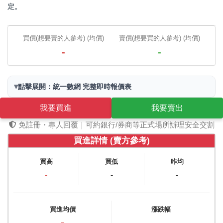
定。
買價(想要賣的人參考) (均價)
賣價(想要買的人參考) (均價)
-
-
▾
點擊展開：統一數網 完整即時報價表
我要買進
我要賣出
免註冊・專人回覆｜可約銀行/券商等正式場所辦理安全交割
買進詳情 (賣方參考)
買高
買低
昨均
-
-
-
買進均價
漲跌幅
-
-