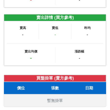
賣出詳情 (買方參考)
賣高
賣低
昨均
-
-
-
賣出均價
漲跌幅
-
-
買盤掛單 (賣方參考)
價位
張數
日期
暫無掛單