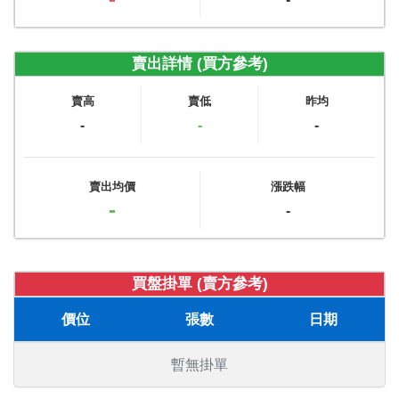
賣出詳情 (買方參考)
賣高
賣低
昨均
-
-
-
賣出均價
漲跌幅
-
-
買盤掛單 (賣方參考)
價位
張數
日期
暫無掛單