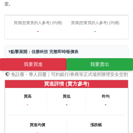
定。
買價(想要賣的人參考) (均價)
賣價(想要買的人參考) (均價)
-
-
▾
點擊展開：佳勝科技 完整即時報價表
我要買進
我要賣出
免註冊・專人回覆｜可約銀行/券商等正式場所辦理安全交割
買進詳情 (賣方參考)
買高
買低
昨均
-
-
-
買進均價
漲跌幅
-
-