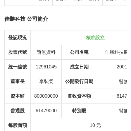
佳勝科技 公司簡介
登記現況
核准設立
股票代號
暫無資料
公司名稱
佳勝科技股
統一編號
12961045
成立日期
2001-1
董事長
李弘榮
公開發行日期
暫無
資本額
800000000
實收資本額
61479
普通股
61479000
特別股
暫無
每股面額
10 元