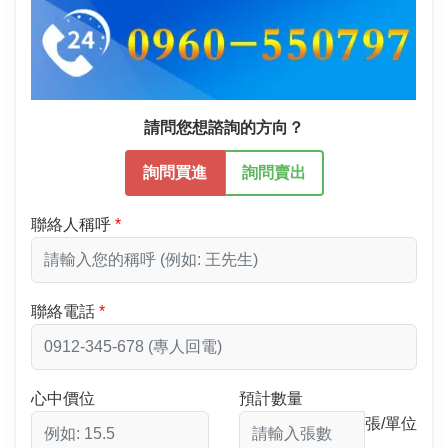
請問您想諮詢的方向？
詢問買進
詢問賣出
聯絡人稱呼
聯絡電話
心中價位
預計數量
張/單位