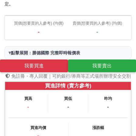
定。
買價(想要賣的人參考) (均價)
賣價(想要買的人參考) (均價)
-
-
▾
點擊展開：勝德國際 完整即時報價表
我要買進
我要賣出
免註冊・專人回覆｜可約銀行/券商等正式場所辦理安全交割
買進詳情 (賣方參考)
買高
買低
昨均
-
-
-
買進均價
漲跌幅
-
-