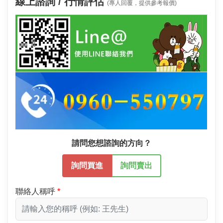
線上諮詢 / 行情評估
(專人回覆，提供參考報價)
請問您想諮詢的方向？
詢問買進
詢問賣出
聯絡人稱呼