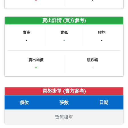
賣出詳情 (買方參考)
賣高
賣低
昨均
-
-
-
賣出均價
漲跌幅
-
-
買盤掛單 (賣方參考)
價位
張數
日期
暫無掛單