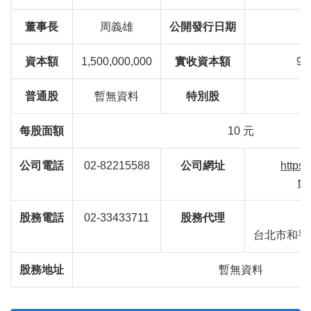
董事長
周義雄
公開發行日期
資本額
1,500,000,000
實收資本額
96
普通股
暫無資料
特別股
每股面額
10 元
公司電話
02-82215588
公司網址
https
te
股務電話
02-33433711
股務代理
台北市和平
股務地址
暫無資料