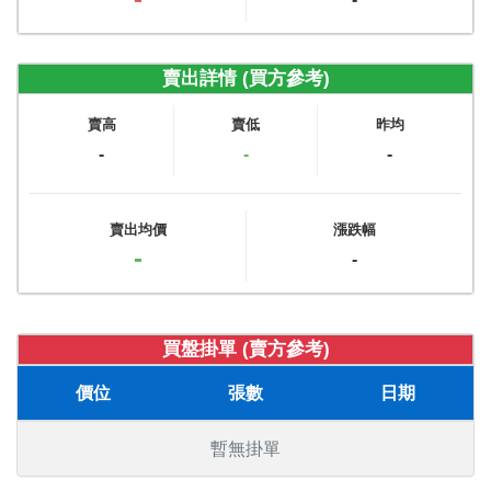
賣出詳情 (買方參考)
賣高
賣低
昨均
-
-
-
賣出均價
漲跌幅
-
-
買盤掛單 (賣方參考)
價位
張數
日期
暫無掛單