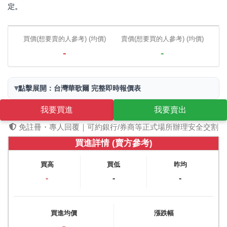
定。
買價(想要賣的人參考) (均價)
賣價(想要買的人參考) (均價)
-
-
▾
點擊展開：台灣華歌爾 完整即時報價表
我要買進
我要賣出
免註冊・專人回覆｜可約銀行/券商等正式場所辦理安全交割
買進詳情 (賣方參考)
買高
買低
昨均
-
-
-
買進均價
漲跌幅
-
-