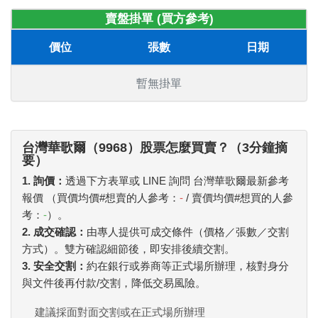
賣盤掛單 (買方參考)
價位
張數
日期
暫無掛單
台灣華歌爾（9968）股票怎麼買賣？（3分鐘摘
要）
1. 詢價：
透過下方表單或 LINE 詢問 台灣華歌爾最新參考
報價 （買價均價#想賣的人參考：
-
/ 賣價均價#想買的人參
考：
-
）。
2. 成交確認：
由專人提供可成交條件（價格／張數／交割
方式）。雙方確認細節後，即安排後續交割。
3. 安全交割：
約在銀行或券商等正式場所辦理，核對身分
與文件後再付款/交割，降低交易風險。
建議採面對面交割或在正式場所辦理