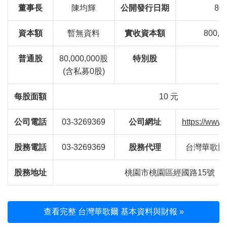
董事長
陳均輝
公開發行日期
80/
資本額
暫無資料
實收資本額
800,0
普通股
80,000,000股
特別股
(含私募0股)
每股面額
10 元
公司電話
03-3269369
公司網址
https://www
股務電話
03-3269369
股務代理
台灣華歌爾
股務地址
桃園市桃園區經國路15號
查看完整 台灣華歌爾 基本資料與財報 »