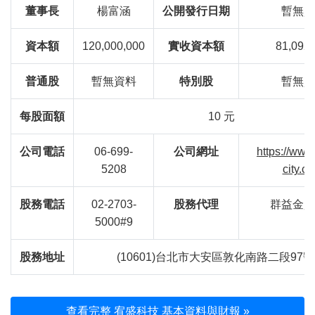
董事長
楊富涵
公開發行日期
暫無資
資本額
120,000,000
實收資本額
81,092,
普通股
暫無資料
特別股
暫無資
每股面額
10 元
公司電話
06-699-
公司網址
https://www
5208
city.c
股務電話
02-2703-
股務代理
群益金鼎
5000#9
股務地址
(10601)台北市大安區敦化南路二段97號
查看完整 宥盛科技 基本資料與財報 »