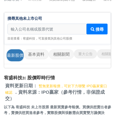
搜尋其他未上市公司
搜尋其他未上市公司
搜尋
目前查看：宥盛科技，可直接查詢其他公司股價
重大公告
相關影
基本資料
相關新聞
最新股價
宥盛科技
股價即時行情
創
資料更新日期：
暫無更新報價，可於下方聯繫 IPO贏家窗口
．資料來源：IPO贏家（參考行情，非保證成
確認
交）
以下為
宥盛科技 未上市股票
最新買賣參考報價。買價供想賣出者參
考，賣價供想買進者參考，實際股價與張數需由買賣雙方議價決