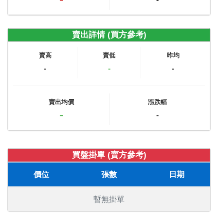
賣出詳情 (買方參考)
賣高
賣低
昨均
-
-
-
賣出均價
漲跌幅
-
-
買盤掛單 (賣方參考)
價位
張數
日期
暫無掛單