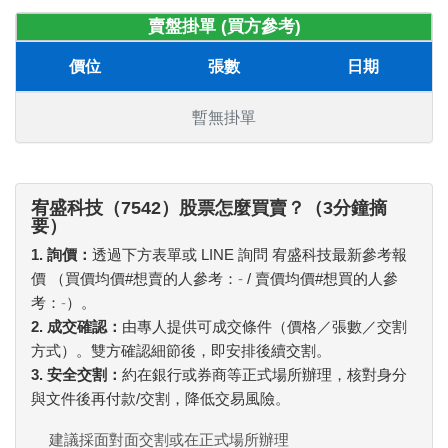
賣盤掛單 (買方參考)
價位
張數
日期
暫無掛單
宥盛科技（7542）股票怎麼買賣？（3分鐘摘
要）
1. 詢價：
透過下方表單或 LINE 詢問 宥盛科技最新參考報
價 （買價均價#想賣的人參考：
-
/ 賣價均價#想買的人參
考：
-
）。
2. 成交確認：
由專人提供可成交條件（價格／張數／交割
方式）。雙方確認細節後，即安排後續交割。
3. 安全交割：
約在銀行或券商等正式場所辦理，核對身分
與文件後再付款/交割，降低交易風險。
建議採面對面交割或在正式場所辦理