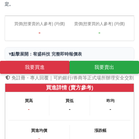
定。
買價(想要賣的人參考) (均價)
賣價(想要買的人參考) (均價)
-
-
▾
點擊展開：宥盛科技 完整即時報價表
我要買進
我要賣出
免註冊・專人回覆｜可約銀行/券商等正式場所辦理安全交割
買進詳情 (賣方參考)
買高
買低
昨均
-
-
-
買進均價
漲跌幅
-
-