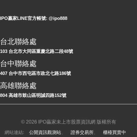
LINE 線上詢問
IPO贏家LINE官方帳號: @ipo888
各地聯絡處
台北聯絡處
103 台北市大同區重慶北路二段48號
台中聯絡處
407 台中市西屯區市政北七路186號
高雄聯絡處
804 高雄市鼓山區明誠四路152號
©
2026 IPO贏家未上市股票資訊網 版權所有
網站連結:
公開資訊觀測站
、
證券交易所
、
櫃檯買賣中