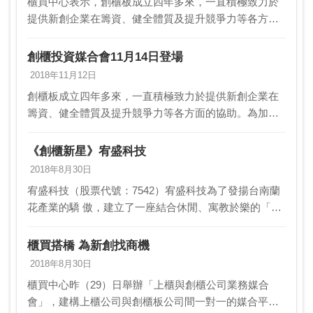
櫃買中心表示，創櫃板成立四年多來，一直積極致力於
提供新創企業在籌資、健全體質及提升競爭力等各方面
的協助。為加速扶植新創企業發展，將於11月14日在櫃
買中心11樓多功能資訊媒體區舉辦「107年度創櫃公…
創櫃投資媒合會11月14日登場
2018年11月12日
創櫃板成立四年多來，一直積極致力於提供新創企業在
籌資、健全體質及提升競爭力等各方面的協助。為加速
扶植新創企業發展，櫃買中心將於14日假證券櫃檯買賣
中心11樓多功能資訊媒體區舉辦「107年度創櫃公司投…
《創櫃新星》宥盛科技
2018年8月30日
宥盛科技（股票代號：7542）宥盛科技為了發揚台南蘭
花產業的驕 傲，建立了一座結合休閒、寓教於樂的「蘭
都觀光工廠」，用來體驗 、探索、展售「蘭花」相關的
文化知識與商品。一路走來，以「天然 」為本；「…
櫃買搭橋 為新創找商機
2018年8月30日
櫃買中心昨（29）日舉辦「上櫃與創櫃公司業務媒合
會」，建構上櫃公司與創櫃板公司間一對一的媒合平