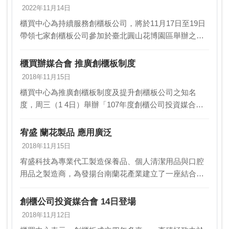
2022年11月14日
櫃買中心為持續服務創櫃板公司，將於11月17日至19日
帶領七家創櫃板公司參加於臺北圓山花博園區舉辦之
「2022 Meet Taipei 創新創業嘉年華」。活動現場將設置
創櫃板專屬展區，並安排諮詢服務…
櫃買辦媒合會 推廣創櫃板制度
2018年11月15日
櫃買中心為推廣創櫃板制度及提升創櫃板公司之知名
度，周三（1 4日）舉辦「107年度創櫃公司投資媒合
會」，另帶領7家創櫃板公司 參加由「數位時代」主辦
之「2018 Meet Taipei」創新創業嘉年…
宥盛 蘭花製品 應用廣泛
2018年11月15日
宥盛科技為專業代工製造保養品、個人清潔用品與口腔
用品之製造商，為發揚台南蘭花產業建立了一座結合休
閒、寓教於樂的「蘭都觀光工廠」，用來體驗、探索、
展售「蘭花」相關的文化知識與商品。宥盛科技一路走
創櫃公司投資媒合會 14日登場
來，以…
2018年11月12日