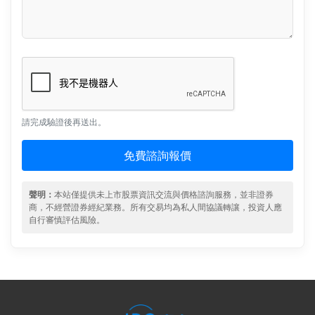
請完成驗證後再送出。
免費諮詢報價
聲明：
本站僅提供未上市股票資訊交流與價格諮詢服務，並非證券
商，不經營證券經紀業務。所有交易均為私人間協議轉讓，投資人應
自行審慎評估風險。