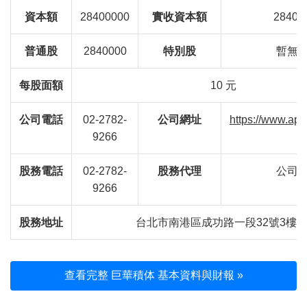
資本額
28400000
實收資本額
28400
普通股
2840000
特別股
暫無
每股面額
10 元
公司電話
02-2782-
公司網址
https://www.apl
9266
股務電話
02-2782-
股務代理
公司
9266
股務地址
台北市南港區成功路一段32號3樓之
查看完整 巨華積体 基本資料與財報 »