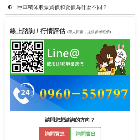
巨華積体股票買價和賣價為什麼不同？
線上諮詢 / 行情評估
(專人回覆，提供參考報價)
請問您想諮詢的方向？
詢問買進
詢問賣出