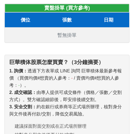
賣盤掛單 (買方參考)
價位
張數
日期
暫無掛單
巨華積体股票怎麼買賣？（3分鐘摘要）
1. 詢價：
透過下方表單或 LINE 詢問 巨華積体最新參考報
價 （買價均價#想賣的人參考：
-
/ 賣價均價#想買的人參
考：
-
）。
2. 成交確認：
由專人提供可成交條件（價格／張數／交割
方式）。雙方確認細節後，即安排後續交割。
3. 安全交割：
約在銀行或券商等正式場所辦理，核對身分
與文件後再付款/交割，降低交易風險。
建議採面對面交割或在正式場所辦理