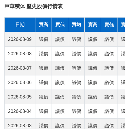
巨華積体 歷史股價行情表
日期
買高
買低
買均
賣高
賣低
賣
2026-08-09
議價
議價
議價
議價
議價
議
2026-08-08
議價
議價
議價
議價
議價
議
2026-08-07
議價
議價
議價
議價
議價
議
2026-08-06
議價
議價
議價
議價
議價
議
2026-08-05
議價
議價
議價
議價
議價
議
2026-08-04
議價
議價
議價
議價
議價
議
2026-08-03
議價
議價
議價
議價
議價
議