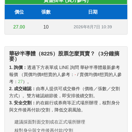
賣盤掛單 (買方參考)
價位
張數
日期
27.00
10
2026年8月7日 10:39
華矽半導體（8225）股票怎麼買賣？（3分鐘摘
要）
1. 詢價：
透過下方表單或 LINE 詢問 華矽半導體最新參考
報價 （買價均價#想賣的人參考：
-
/ 賣價均價#想買的人參
考：
27
）。
2. 成交確認：
由專人提供可成交條件（價格／張數／交割
方式）。雙方確認細節後，即安排後續交割。
3. 安全交割：
約在銀行或券商等正式場所辦理，核對身分
與文件後再付款/交割，降低交易風險。
建議採面對面交割或在正式場所辦理
核對身分與文件後再付款/交割