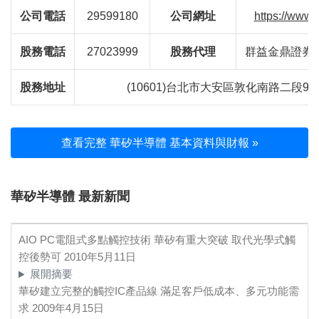
公司電話
29599180
公司網址
https://www.
股務電話
27023999
股務代理
群益金鼎證券
股務地址
(10601)台北市大安區敦化南路二段97
查看完整 華矽半導體 基本資料與財報 »
華矽半導體 最新新聞
AIO PC電阻式多點觸控技術 華矽有重大突破 取代光學式觸
控後勢可
2010年5月11日
展開摘要
華矽建立完整的觸控IC產品線 滿足客戶低成本、多元功能需
求
2009年4月15日