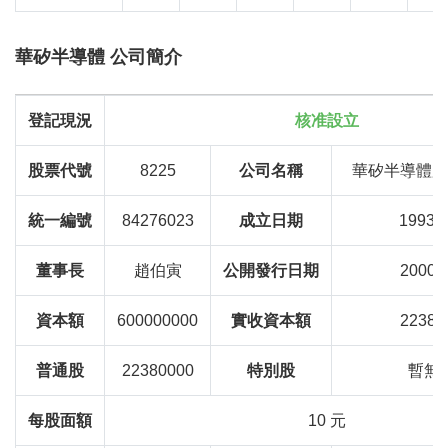
華矽半導體 公司簡介
登記現況
核准設立
股票代號
8225
公司名稱
華矽半導體股
統一編號
84276023
成立日期
1993-
董事長
趙伯寅
公開發行日期
2000/0
資本額
600000000
實收資本額
22380
普通股
22380000
特別股
暫無
每股面額
10 元