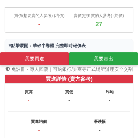
買價(想要賣的人參考) (均價)
賣價(想要買的人參考) (均價)
-
27
▾
點擊展開：華矽半導體 完整即時報價表
我要買進
我要賣出
免註冊・專人回覆｜可約銀行/券商等正式場所辦理安全交割
買進詳情 (賣方參考)
買高
買低
昨均
-
-
-
買進均價
漲跌幅
-
-