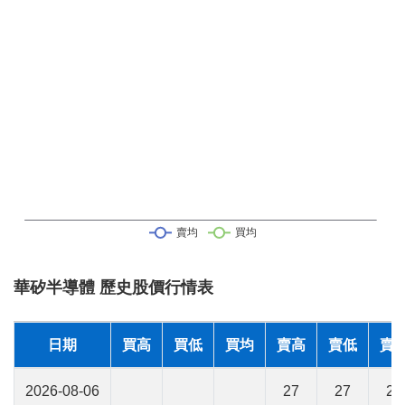
華矽半導體 歷史股價行情表
日期
買高
買低
買均
賣高
賣低
賣
2026-08-06
27
27
27