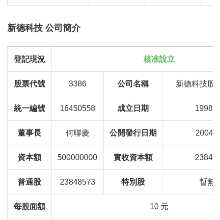
新德科技 公司簡介
登記現況
核准設立
股票代號
3386
公司名稱
新德科技股
統一編號
16450558
成立日期
1998-0
董事長
何聯慶
公開發行日期
2004/0
資本額
500000000
實收資本額
23848
普通股
23848573
特別股
暫無
每股面額
10 元