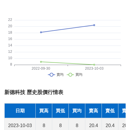
新德科技 歷史股價行情表
日期
買高
買低
買均
賣高
賣低
賣
2023-10-03
8
8
8
20.4
20.4
20.