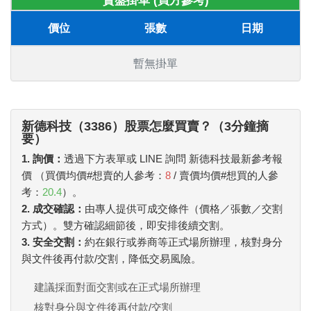
賣盤掛單 (買方參考)
價位
張數
日期
暫無掛單
新德科技（3386）股票怎麼買賣？（3分鐘摘
要）
1. 詢價：
透過下方表單或 LINE 詢問 新德科技最新參考報
價 （買價均價#想賣的人參考：
8
/ 賣價均價#想買的人參
考：
20.4
）。
2. 成交確認：
由專人提供可成交條件（價格／張數／交割
方式）。雙方確認細節後，即安排後續交割。
3. 安全交割：
約在銀行或券商等正式場所辦理，核對身分
與文件後再付款/交割，降低交易風險。
建議採面對面交割或在正式場所辦理
核對身分與文件後再付款/交割