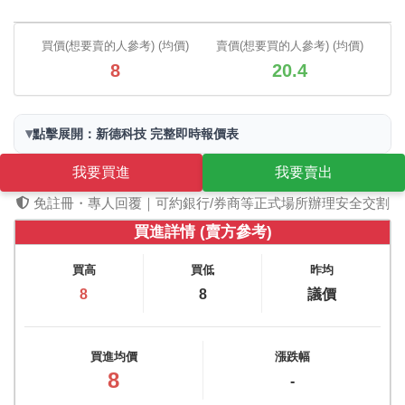
買價(想要賣的人參考) (均價)
賣價(想要買的人參考) (均價)
8
20.4
▾
點擊展開：新德科技 完整即時報價表
我要買進
我要賣出
免註冊・專人回覆｜可約銀行/券商等正式場所辦理安全交割
買進詳情 (賣方參考)
買高
買低
昨均
8
8
議價
買進均價
漲跌幅
8
-