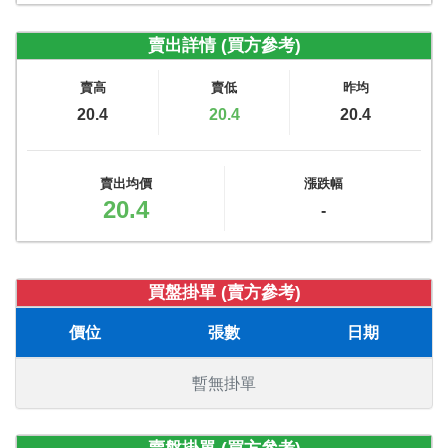
賣出詳情 (買方參考)
賣高
賣低
昨均
20.4
20.4
20.4
賣出均價
漲跌幅
20.4
-
買盤掛單 (賣方參考)
價位
張數
日期
暫無掛單