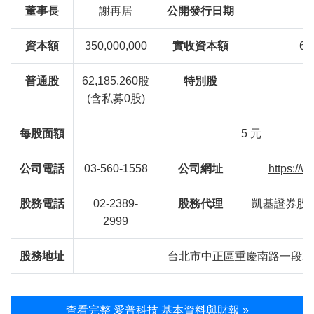
董事長
謝再居
公開發行日期
資本額
350,000,000
實收資本額
62
普通股
62,185,260股
特別股
(含私募0股)
每股面額
5 元
公司電話
03-560-1558
公司網址
https://
股務電話
02-2389-
股務代理
凱基證券股
2999
股務地址
台北市中正區重慶南路一段2
查看完整 愛普科技 基本資料與財報 »