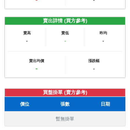
賣出詳情 (買方參考)
賣高
賣低
昨均
-
-
-
賣出均價
漲跌幅
-
-
買盤掛單 (賣方參考)
價位
張數
日期
暫無掛單