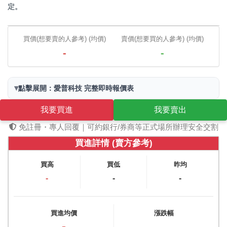
定。
買價(想要賣的人參考) (均價)
賣價(想要買的人參考) (均價)
-
-
▾
點擊展開：愛普科技 完整即時報價表
我要買進
我要賣出
免註冊・專人回覆｜可約銀行/券商等正式場所辦理安全交割
買進詳情 (賣方參考)
買高
買低
昨均
-
-
-
買進均價
漲跌幅
-
-