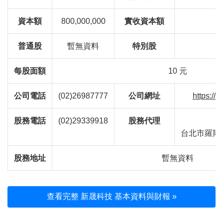
資本額
800,000,000
實收資本額
普通股
暫無資料
特別股
每股面額
10 元
公司電話
(02)26987777
公司網址
https://
股務電話
(02)29339918
股務代理
台北市羅斯福
股務地址
暫無資料
查看完整 新晟科技 基本資料與財報 »