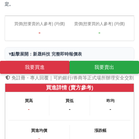
定。
買價(想要賣的人參考) (均價)
賣價(想要買的人參考) (均價)
-
-
▾
點擊展開：新晟科技 完整即時報價表
我要買進
我要賣出
免註冊・專人回覆｜可約銀行/券商等正式場所辦理安全交割
買進詳情 (賣方參考)
買高
買低
昨均
-
-
-
買進均價
漲跌幅
-
-