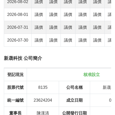
2026-08-02
議價
議價
議價
議價
議價
議
2026-08-01
議價
議價
議價
議價
議價
議
2026-07-31
議價
議價
議價
議價
議價
議
2026-07-30
議價
議價
議價
議價
議價
議
新晟科技 公司簡介
登記現況
核准設立
股票代號
8135
公司名稱
新晟科
統一編號
23624204
成立日期
07
董事長
陳漢清
公開發行日期