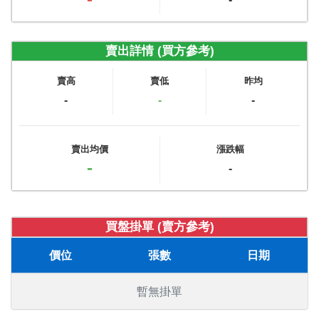
賣出詳情 (買方參考)
賣高
賣低
昨均
-
-
-
賣出均價
漲跌幅
-
-
買盤掛單 (賣方參考)
價位
張數
日期
暫無掛單