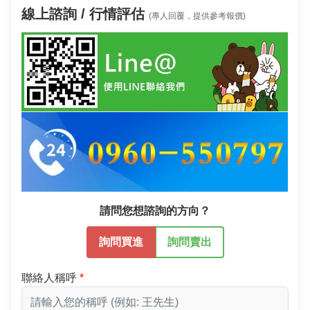
線上諮詢 / 行情評估
(專人回覆，提供參考報價)
請問您想諮詢的方向？
詢問買進
詢問賣出
聯絡人稱呼