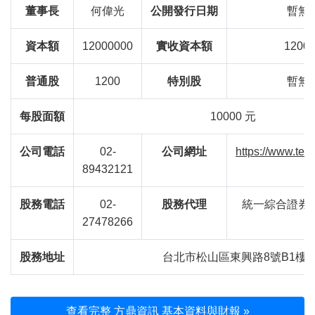
董事長
何偉光
公開發行日期
暫無
資本額
12000000
實收資本額
1200
普通股
1200
特別股
暫無
每股面額
10000 元
公司電話
02-
公司網址
https://www.tec
89432121
股務電話
02-
股務代理
統一綜合證券
27478266
股務地址
台北市松山區東興路8號B1樓
查看完整 方鼎資訊 基本資料與財報 »