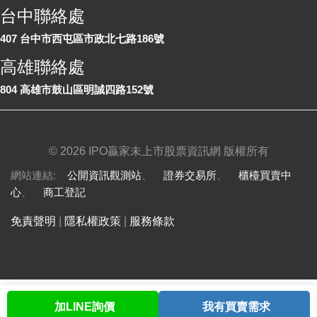
台中聯絡處
407 台中市西屯區市政北七路186號
高雄聯絡處
804 高雄市鼓山區明誠四路152號
©
2026 IPO贏家未上市股票資訊網 版權所有
網站連結:
公開資訊觀測站
、
證券交易所
、
櫃檯買賣中
心
、
商工登記
免責聲明
|
隱私權政策
|
服務條款
加LINE詢價
我有買賣需求
首頁
股票查詢
討論區
與我聯繫
會員中心