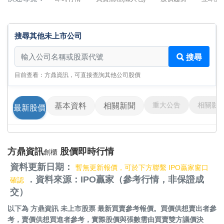
搜尋其他未上市公司
搜尋其他未上市公司
搜尋
目前查看：方鼎資訊，可直接查詢其他公司股價
重大公告
相關影
基本資料
相關新聞
最新股價
方鼎資訊
股價即時行情
創櫃
資料更新日期：
暫無更新報價，可於下方聯繫 IPO贏家窗口
．資料來源：IPO贏家（參考行情，非保證成
確認
交）
以下為
方鼎資訊 未上市股票
最新買賣參考報價。買價供想賣出者參
考，賣價供想買進者參考，實際股價與張數需由買賣雙方議價決