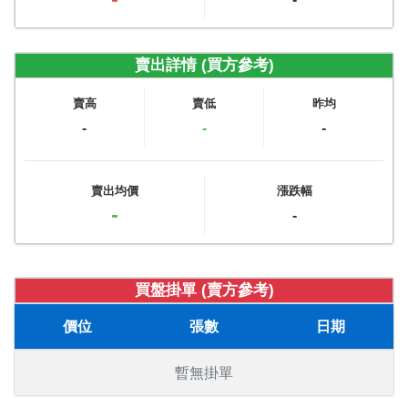
賣出詳情 (買方參考)
賣高
賣低
昨均
-
-
-
賣出均價
漲跌幅
-
-
買盤掛單 (賣方參考)
價位
張數
日期
暫無掛單