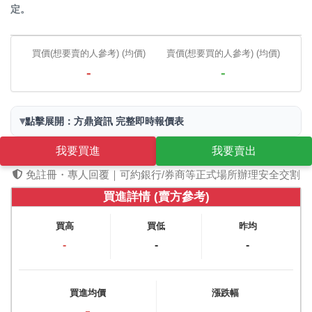
定。
買價(想要賣的人參考) (均價)
賣價(想要買的人參考) (均價)
-
-
▾
點擊展開：方鼎資訊 完整即時報價表
我要買進
我要賣出
免註冊・專人回覆｜可約銀行/券商等正式場所辦理安全交割
買進詳情 (賣方參考)
買高
買低
昨均
-
-
-
買進均價
漲跌幅
-
-