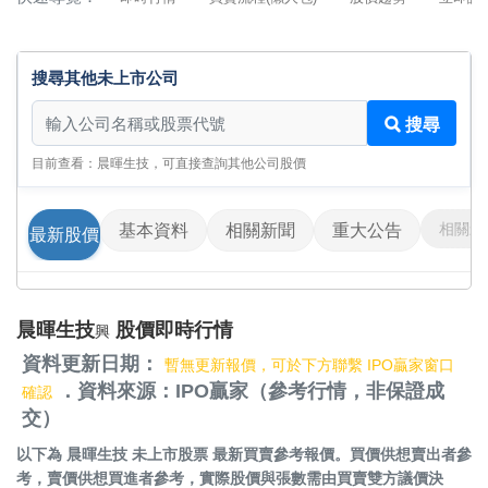
搜尋其他未上市公司
搜尋其他未上市公司
搜尋
目前查看：晨暉生技，可直接查詢其他公司股價
相關影
基本資料
相關新聞
重大公告
最新股價
晨暉生技
股價即時行情
興
資料更新日期：
暫無更新報價，可於下方聯繫 IPO贏家窗口
．資料來源：IPO贏家（參考行情，非保證成
確認
交）
以下為
晨暉生技 未上市股票
最新買賣參考報價。買價供想賣出者參
考，賣價供想買進者參考，實際股價與張數需由買賣雙方議價決