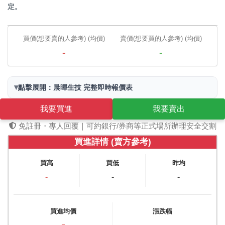
定。
買價(想要賣的人參考) (均價)
賣價(想要買的人參考) (均價)
-
-
▾
點擊展開：晨暉生技 完整即時報價表
我要買進
我要賣出
免註冊・專人回覆｜可約銀行/券商等正式場所辦理安全交割
買進詳情 (賣方參考)
買高
買低
昨均
-
-
-
買進均價
漲跌幅
-
-