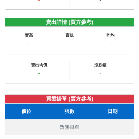
賣出詳情 (買方參考)
賣高
賣低
昨均
-
-
-
賣出均價
漲跌幅
-
-
買盤掛單 (賣方參考)
價位
張數
日期
暫無掛單