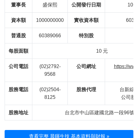
董事長
盛保熙
公開發行日期
106/
資本額
1000000000
實收資本額
6038
普通股
60389066
特別股
每股面額
10 元
公司電話
(02)2792-
公司網址
https://ww
9568
股務電話
(02)2504-
股務代理
台新綜合
8125
公司股
股務地址
台北市中山區建國北路一段96號B
查看完整 晨暉生技 基本資料與財報 »