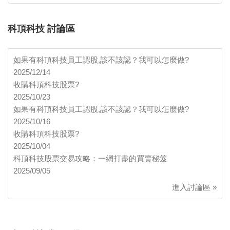
科頂科技 討論區
如果有科頂科技員工認股,該不該認？我可以怎麼做?
2025/12/14
收購科頂科技股票?
2025/10/23
如果有科頂科技員工認股,該不該認？我可以怎麼做?
2025/10/16
收購科頂科技股票?
2025/10/04
科頂科技股票交易攻略：一網打盡的買賣秘笈
2025/09/05
進入討論區 »