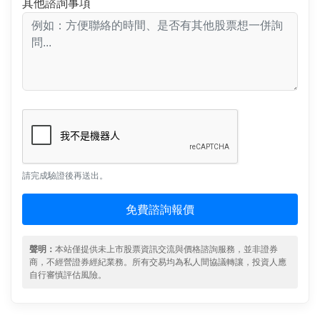
其他諮詢事項
請完成驗證後再送出。
免費諮詢報價
聲明：
本站僅提供未上市股票資訊交流與價格諮詢服務，並非證券
商，不經營證券經紀業務。所有交易均為私人間協議轉讓，投資人應
自行審慎評估風險。