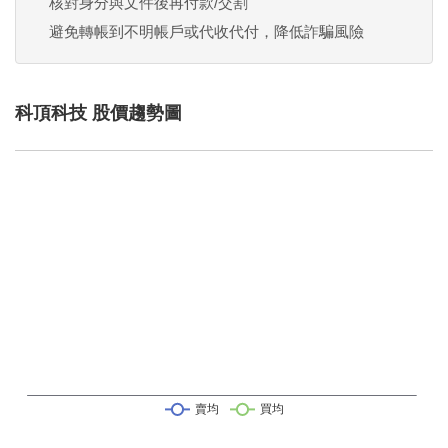
核對身分與文件後再付款/交割
避免轉帳到不明帳戶或代收代付，降低詐騙風險
科頂科技 股價趨勢圖