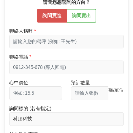
請問您想諮詢的方向？
詢問買進
詢問賣出
聯絡人稱呼
聯絡電話
心中價位
預計數量
張/單位
詢問標的 (若有指定)