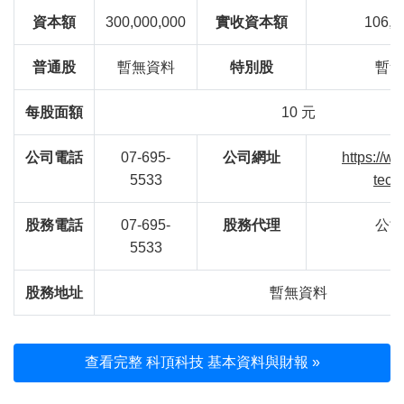
資本額
300,000,000
實收資本額
106,1
普通股
暫無資料
特別股
暫無
每股面額
10 元
公司電話
07-695-
公司網址
https://w
5533
tech
股務電話
07-695-
股務代理
公司
5533
股務地址
暫無資料
查看完整 科頂科技 基本資料與財報 »