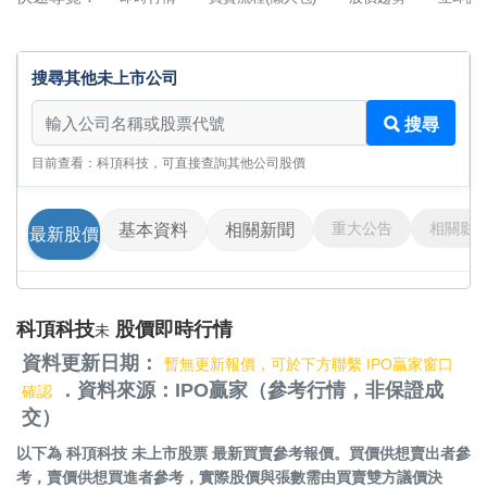
搜尋其他未上市公司
搜尋其他未上市公司
搜尋
目前查看：科頂科技，可直接查詢其他公司股價
重大公告
相關影
基本資料
相關新聞
最新股價
科頂科技
股價即時行情
未
資料更新日期：
暫無更新報價，可於下方聯繫 IPO贏家窗口
．資料來源：IPO贏家（參考行情，非保證成
確認
交）
以下為
科頂科技 未上市股票
最新買賣參考報價。買價供想賣出者參
考，賣價供想買進者參考，實際股價與張數需由買賣雙方議價決