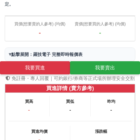
定。
買價(想要賣的人參考) (均價)
賣價(想要買的人參考) (均價)
-
-
▾
點擊展開：羅技電子 完整即時報價表
我要買進
我要賣出
免註冊・專人回覆｜可約銀行/券商等正式場所辦理安全交割
買進詳情 (賣方參考)
買高
買低
昨均
-
-
-
買進均價
漲跌幅
-
-