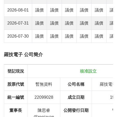
2026-08-01
議價
議價
議價
議價
議價
議
2026-07-31
議價
議價
議價
議價
議價
議
2026-07-30
議價
議價
議價
議價
議價
議
羅技電子 公司簡介
登記現況
核准設立
股票代號
暫無資料
公司名稱
羅技電子
統一編號
22099028
成立日期
198
董事長
陳思睿
公開發行日期
暫
(Sreejayan