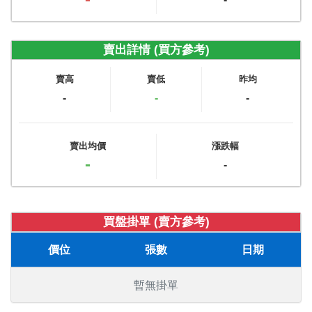
賣出詳情 (買方參考)
賣高
賣低
昨均
-
-
-
賣出均價
漲跌幅
-
-
買盤掛單 (賣方參考)
價位
張數
日期
暫無掛單