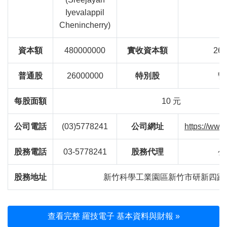
Iyevalappil
Chenincherry)
資本額
480000000
實收資本額
260
普通股
26000000
特別股
暫
每股面額
10 元
公司電話
(03)5778241
公司網址
https://www
股務電話
03-5778241
股務代理
公
股務地址
新竹科學工業園區新竹市研新四路
查看完整 羅技電子 基本資料與財報 »