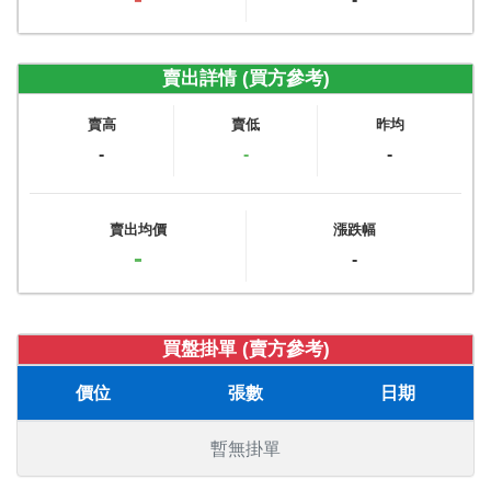
賣出詳情 (買方參考)
賣高
賣低
昨均
-
-
-
賣出均價
漲跌幅
-
-
買盤掛單 (賣方參考)
價位
張數
日期
暫無掛單