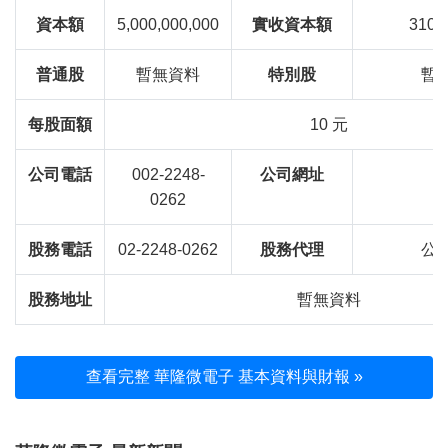
資本額
5,000,000,000
實收資本額
310,
普通股
暫無資料
特別股
暫
每股面額
10 元
公司電話
002-2248-
公司網址
0262
股務電話
02-2248-0262
股務代理
公
股務地址
暫無資料
查看完整 華隆微電子 基本資料與財報 »