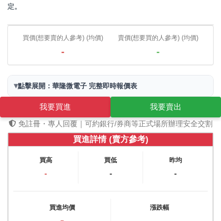
定。
買價(想要賣的人參考) (均價)
賣價(想要買的人參考) (均價)
-
-
▾
點擊展開：華隆微電子 完整即時報價表
我要買進
我要賣出
免註冊・專人回覆｜可約銀行/券商等正式場所辦理安全交割
買進詳情 (賣方參考)
買高
買低
昨均
-
-
-
買進均價
漲跌幅
-
-