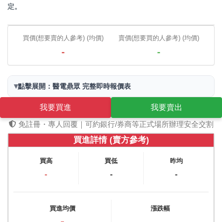
定。
買價(想要賣的人參考) (均價)
賣價(想要買的人參考) (均價)
-
-
▾
點擊展開：醫電鼎眾 完整即時報價表
我要買進
我要賣出
免註冊・專人回覆｜可約銀行/券商等正式場所辦理安全交割
買進詳情 (賣方參考)
買高
買低
昨均
-
-
-
買進均價
漲跌幅
-
-