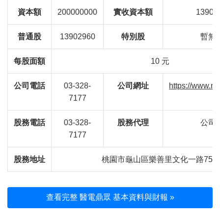
資本額
200000000
實收資本額
13902
普通股
13902960
特別股
暫無
每股面額
10 元
公司電話
03-328-
公司網址
https://www.mi
7177
股務電話
03-328-
股務代理
公司
7177
股務地址
桃園市龜山區樂善里文化一路75
查看完整 醫電鼎眾 基本資料與財報 »