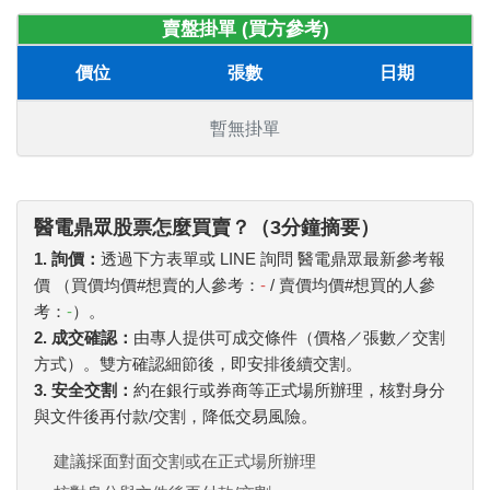
賣盤掛單 (買方參考)
價位
張數
日期
暫無掛單
醫電鼎眾股票怎麼買賣？（3分鐘摘要）
1. 詢價：
透過下方表單或 LINE 詢問 醫電鼎眾最新參考報
價 （買價均價#想賣的人參考：
-
/ 賣價均價#想買的人參
考：
-
）。
2. 成交確認：
由專人提供可成交條件（價格／張數／交割
方式）。雙方確認細節後，即安排後續交割。
3. 安全交割：
約在銀行或券商等正式場所辦理，核對身分
與文件後再付款/交割，降低交易風險。
建議採面對面交割或在正式場所辦理