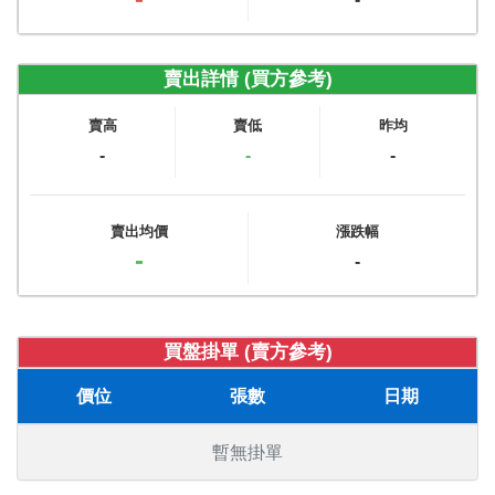
賣出詳情 (買方參考)
賣高
賣低
昨均
-
-
-
賣出均價
漲跌幅
-
-
買盤掛單 (賣方參考)
價位
張數
日期
暫無掛單