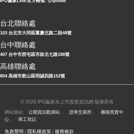
IPO贏家LINE官方帳號: @ipo888
各地聯絡處
台北聯絡處
103 台北市大同區重慶北路二段48號
台中聯絡處
407 台中市西屯區市政北七路186號
高雄聯絡處
804 高雄市鼓山區明誠四路152號
©
2026 IPO贏家未上市股票資訊網 版權所有
網站連結:
公開資訊觀測站
、
證券交易所
、
櫃檯買賣中
心
、
商工登記
免責聲明
|
隱私權政策
|
服務條款