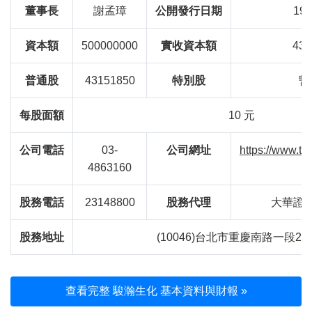
董事長
謝孟璋
公開發行日期
199
資本額
500000000
實收資本額
431
普通股
43151850
特別股
暫
每股面額
10 元
公司電話
03-
公司網址
https://www.te
4863160
股務電話
23148800
股務代理
大華證
股務地址
(10046)台北市重慶南路一段2
查看完整 駿瀚生化 基本資料與財報 »