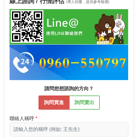
線上諮詢 / 行情評估
(專人回覆，提供參考報價)
請問您想諮詢的方向？
詢問買進
詢問賣出
聯絡人稱呼