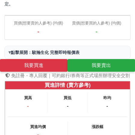
定。
買價(想要賣的人參考) (均價)
賣價(想要買的人參考) (均價)
-
-
▾
點擊展開：駿瀚生化 完整即時報價表
我要買進
我要賣出
免註冊・專人回覆｜可約銀行/券商等正式場所辦理安全交割
買進詳情 (賣方參考)
買高
買低
昨均
-
-
-
買進均價
漲跌幅
-
-