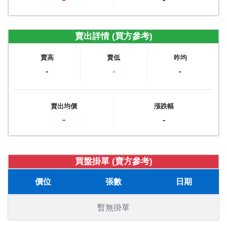
賣出詳情 (買方參考)
賣高
賣低
昨均
-
-
-
賣出均價
漲跌幅
-
-
買盤掛單 (賣方參考)
價位
張數
日期
暫無掛單