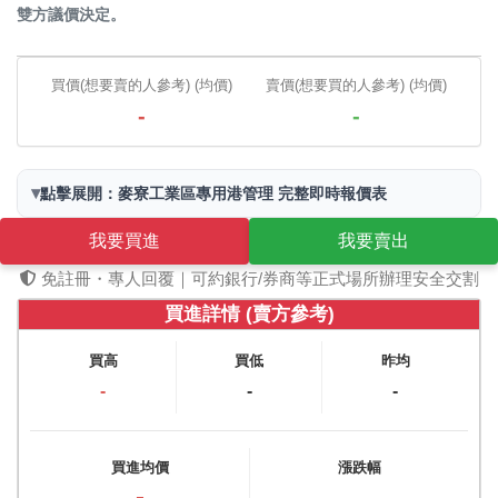
雙方議價決定。
買價(想要賣的人參考) (均價)
賣價(想要買的人參考) (均價)
-
-
▾
點擊展開：麥寮工業區專用港管理 完整即時報價表
我要買進
我要賣出
免註冊・專人回覆｜可約銀行/券商等正式場所辦理安全交割
買進詳情 (賣方參考)
買高
買低
昨均
-
-
-
買進均價
漲跌幅
-
-