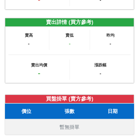
賣出詳情 (買方參考)
賣高
賣低
昨均
-
-
-
賣出均價
漲跌幅
-
-
買盤掛單 (賣方參考)
價位
張數
日期
暫無掛單