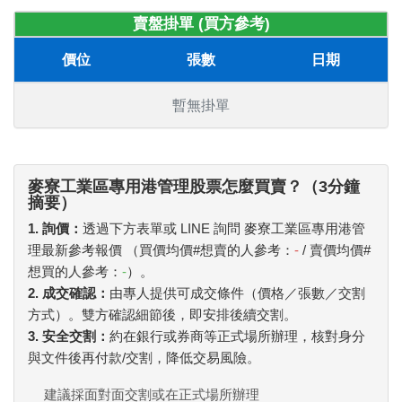
賣盤掛單 (買方參考)
價位
張數
日期
暫無掛單
麥寮工業區專用港管理股票怎麼買賣？（3分鐘
摘要）
1. 詢價：
透過下方表單或 LINE 詢問 麥寮工業區專用港管
理最新參考報價 （買價均價#想賣的人參考：
-
/ 賣價均價#
想買的人參考：
-
）。
2. 成交確認：
由專人提供可成交條件（價格／張數／交割
方式）。雙方確認細節後，即安排後續交割。
3. 安全交割：
約在銀行或券商等正式場所辦理，核對身分
與文件後再付款/交割，降低交易風險。
建議採面對面交割或在正式場所辦理