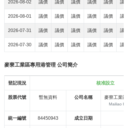
2026-08-02
議價
議價
議價
議價
議價
議
2026-08-01
議價
議價
議價
議價
議價
議
2026-07-31
議價
議價
議價
議價
議價
議
2026-07-30
議價
議價
議價
議價
議價
議
麥寮工業區專用港管理 公司簡介
登記現況
核准設立
股票代號
暫無資料
公司名稱
麥寮工業區
Mailiao Ha
統一編號
84450943
成立日期