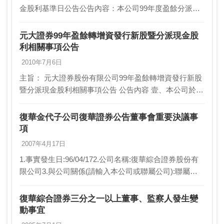
金股利基準日公告公告內容：本公司99年度盈餘分派案
業經100年5月26日第七屆第十四次董事會(依公司法第一
二八條之一及金融控股法第十五條第一項規定…
元大證券99年盈餘轉增資發行新股暨分派現金股
利相關事項公告
2010年7月6日
主旨： 元大證券股份有限公司99年盈餘轉增資發行新股
暨分派現金股利相關事項公告 公告內容 壹、本公司於99
年3月25日經董事會 (依公司法及金融控股公司法代行股
東會職權)決議辦理盈餘轉增資發行新股3…
復華金代子公司復華證券公告董事會重要決議事
項
2007年4月17日
1.事實發生日:96/04/172.公司名稱:復華綜合證券股份有
限公司3.與公司關係(請輸入本公司或聯屬公司):聯屬公
司4.相互持股比例:無5.發生緣由:通過訂定審計委員會組
織規程案。6.因應措施:…
復華綜合證券三分之一以上董事、監察人發生變
動事宜