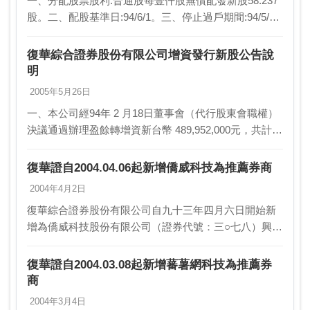
一、分配股票股利:普通股每壹仟股無償配發新股58.237
股。二、配股基準日:94/6/1。三、停止過戶期間:94/5/28
～94/6/1。
復華綜合證券股份有限公司增資發行新股公告說
明
2005年5月26日
一、本公司經94年 2 月18日董事會（代行股東會職權）
決議通過辦理盈餘轉增資新台幣 489,952,000元，共計發
行新股 48,995,200股，每股面額新台幣10元整，業經行
政院金融監督管理委…
復華證自2004.04.06起新增僑威科技為推薦券商
2004年4月2日
復華綜合證券股份有限公司自九十三年四月六日開始新
增為僑威科技股份有限公司（證券代號：三○七八）興櫃
股票櫃檯買賣之推薦證券商。
復華證自2004.03.08起新增蕃薯網科技為推薦券
商
2004年3月4日