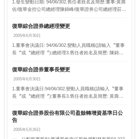
1.發生變動日期: 94/06/302.舊任者姓名及簡歷:董事:黃壽
佐/復華金控公司總經理陳錦峰/復華證券公司總經理莊有
德/復華金控公司資深副總經理吳杰/復華金控公司董事邱
冠勳/復華證券公司董事監察…
復華綜合證券總經理變更
2005年6月30日
1.董事會決議日: 94/06/302.變動人員職稱(請輸入〝董事
長〞或〝總經理〞):總經理3.舊任者姓名及簡歷: 陳錦
峰，亞洲證券（股）公司總經理4.新任者姓名及簡歷: 林
添富，元大京華證券（股）…
復華綜合證券董事長變更
2005年6月30日
1.董事會決議日:94/06/302.變動人員職稱(請輸入〝董事
長〞或〝總經理〞):董事長3.舊任者姓名及簡歷: 黃壽
佐，復華證券金融（股）公司總經理4.新任者姓名及簡
歷: 高抗勝，復華商業銀行（股…
復華綜合證券股份有限公司盈餘轉增資基準日公
告
2005年5月26日