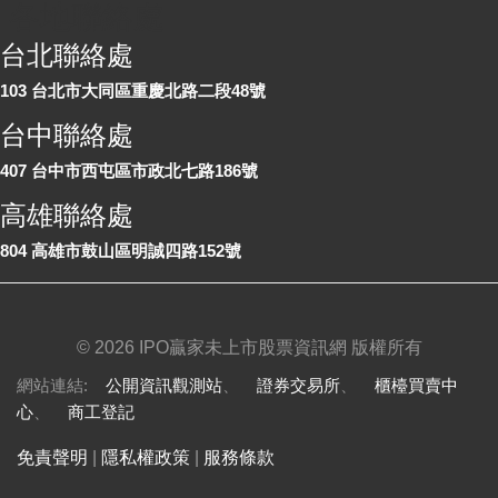
各地聯絡處
台北聯絡處
103 台北市大同區重慶北路二段48號
台中聯絡處
407 台中市西屯區市政北七路186號
高雄聯絡處
804 高雄市鼓山區明誠四路152號
©
2026 IPO贏家未上市股票資訊網 版權所有
網站連結:
公開資訊觀測站
、
證券交易所
、
櫃檯買賣中
心
、
商工登記
免責聲明
|
隱私權政策
|
服務條款