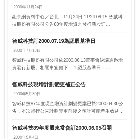
2000年11月24日
鉅亨網資料中心／台北．11月24日 11/24 09:15 智威科
技股份有限公司公告89年度增資之發行新股訂
2000.11.24發放。 (1)原已發行股票： 2100萬股，每股
面…
智威科技訂2000.07.19為認股基準日
2000年7月13日
智威科技股份有限公司依2000.06.13董事會決議通過增
資發行新股。相關事宜如下： 1.認股基準日：
2000.07.19 2.股票停止過戶期間：07.15∼07.19 3.股款
繳…
智威科技現增計劃變更補正公告
2000年5月30日
智威科技87年度現金增資計劃變更案已於2000.04.30公
告，本次補行公告計劃變更前後之預計可能產生效益及
本次變更對股東權益之影響，說明如下： 1.計劃變更前
預計可能產生之效益：預計自88∼…
智威科技89年度股東常會訂2000.06.05召開
2000年5月4日