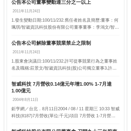
36,461,445元(每股約0.5元)…
公告本公司董事變動達三分之一以上
2011年11月24日
1.發生變動日期:100/11/232.舊任者姓名及簡歷:董事：何
珮琪/智崴資訊科技股份有限公司董事董事：李鴻文/智崴
資訊科技股份有限公司董事3.新任者姓名及簡歷:獨立董
事：莊景文/義守大學電機工程…
公告本公司解除董事競業禁止之限制
2011年11月24日
1.股東會決議日:100/11/232.許可從事競業行為之董事姓
名及職稱:莊景文/智崴資訊科技(股)公司獨立董事3.許可
從事競業行為之項目:投資或經營其他與本公司營業範圍
相同或類似之公司並擔任該公司…
智威科技 7月營收0.14億元年增1.00% 1-7月達
1.00億元
2004年8月11日
鉅亨網／台北．8月11日2004 / 08 / 11 星期三 10:33 智威
科技(8187)7月營收(單位:千元)項目 7月營收 1-7月營收
本年度 …