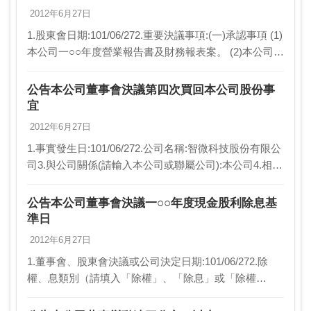
2012年6月27日
1.股東會日期:101/06/272.重要決議事項:(一)承認事項 (1)
本公司一○○年度營業報告書及財務報表案。 (2)本公司一
○○年度盈餘分派案。 (二)討論事項 (1)修訂本公司章程
案。 (2…
公告本公司董事會決議第四次買回本公司股份事
宜
2012年6月27日
1.事實發生日:101/06/272.公司名稱:智微科技股份有限公
司3.與公司關係(請輸入本公司或聯屬公司):本公司4.相互
持股比例(若前項為本公司，請填不適用):不適用5.發生
緣由:董事會決議第四…
公告本公司董事會決議一○○年度現金股利除息基
準日
2012年6月27日
1.董事會、股東會決議或公司決定日期:101/06/272.除
權、息類別（請填入「除權」、「除息」或「除權
息」）:除息3.發放股利種類及金額:現金股利；新台幣