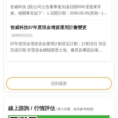
智威科技 (股)公司公告董事會決議召開89年度股東常
會。相關事宜如下： 1.召開日期：2000.06.05(星期一)上
午9時30分 2.地點：台北縣新店市寶橋路235巷6弄2號11
樓 …
智威科技87年度現金增資運用計畫變更
2000年5月2日
87年度現金增資資金運用計劃原定計劃：計劃項目 預定
完成日期 所需資金總額購置土地、廠房及機器設備
1999.12.31 135866000產品量產及研…
回到最新
線上諮詢 / 行情評估
(專人回覆，提供參考報價)