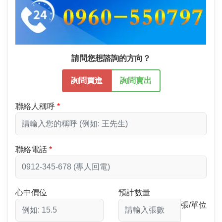
請問您想諮詢的方向？
詢問買進
詢問賣出
聯絡人稱呼
聯絡電話
心中價位
預計數量
張/單位