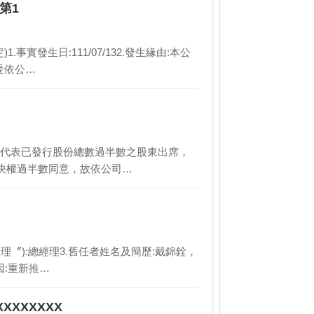
第1
事實發生日:111/07/132.發生緣由:本公
爰依公…
股數未有代表已發行股份總數過半數之股東出席，
決權過半數同意，故依公司…
總經理〞):總經理3.舊任者姓名及簡歷:戴錦銓，
因:重新推…
XXXXXXX