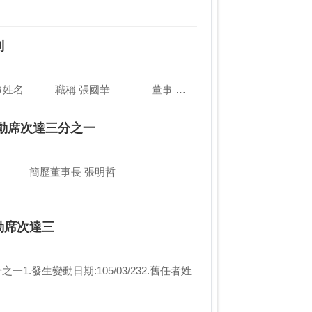
制
1.股東會決議日:108/02/112.許可從事競業行為之董事姓名及職稱: 董事姓名 職稱 張國華 董事 …
異動席次達三分之一
動席次達三
發生變動日期:105/03/232.舊任者姓