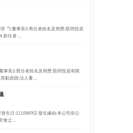
總經理〞):董事長3.舊任者姓名及簡歷:凱明投資
4.新任者…
:董事長3.舊任者姓名及簡歷:凱明投資有限
.異動原因:法人董…
議
日:111/08/052.發生緣由:本公司依公
東常會之…