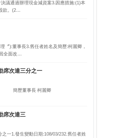
東常會決議通過辦理現金減資案3.因應措施:(1)本
款。(2…
總經理〞):董事長3.舊任者姓名及簡歷:柯麗卿，
:因全面改…
異動席次達三分之一
動席次達三
.發生變動日期:108/03/232.舊任者姓