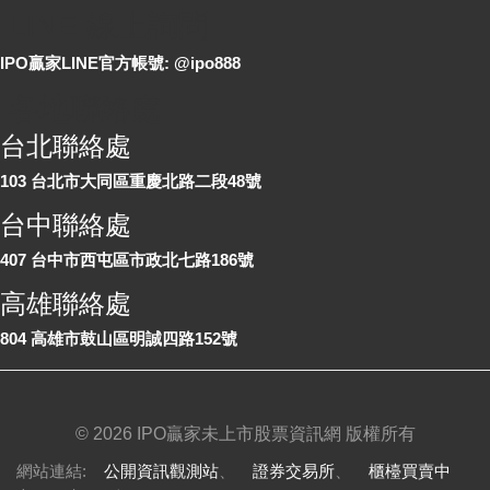
LINE 線上詢問
IPO贏家LINE官方帳號: @ipo888
各地聯絡處
台北聯絡處
103 台北市大同區重慶北路二段48號
台中聯絡處
407 台中市西屯區市政北七路186號
高雄聯絡處
804 高雄市鼓山區明誠四路152號
©
2026 IPO贏家未上市股票資訊網 版權所有
網站連結:
公開資訊觀測站
、
證券交易所
、
櫃檯買賣中