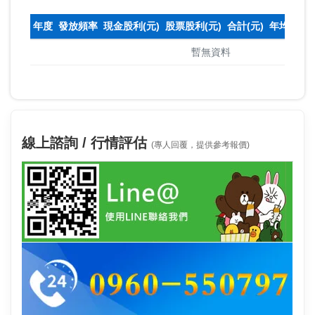
年度
發放頻率
現金股利(元)
股票股利(元)
合計(元)
年均收盤
暫無資料
線上諮詢 / 行情評估
(專人回覆，提供參考報價)