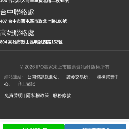
103 台北市大同區重慶北路二段48號
台中聯絡處
407 台中市西屯區市政北七路186號
高雄聯絡處
804 高雄市鼓山區明誠四路152號
©
2026 IPO贏家未上市股票資訊網 版權所有
網站連結:
公開資訊觀測站
、
證券交易所
、
櫃檯買賣中
心
、
商工登記
免責聲明
|
隱私權政策
|
服務條款