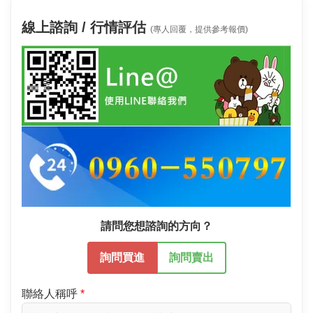
線上諮詢 / 行情評估
(專人回覆，提供參考報價)
請問您想諮詢的方向？
詢問買進
詢問賣出
聯絡人稱呼