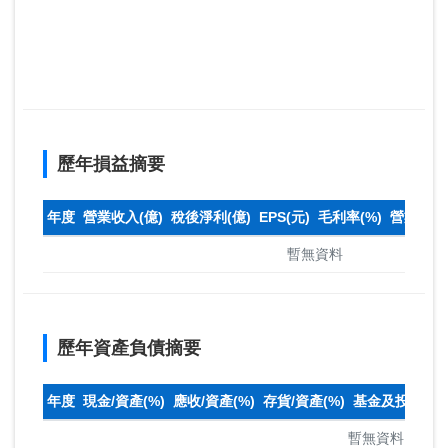
歷年損益摘要
年度
營業收入(億)
稅後淨利(億)
EPS(元)
毛利率(%)
營業利益率
暫無資料
歷年資產負債摘要
年度
現金/資產(%)
應收/資產(%)
存貨/資產(%)
基金及投資(%)
暫無資料