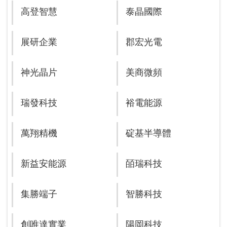
高登智慧
泰晶國際
展研企業
郡宏光電
神光晶片
美商微頻
瑞發科技
裕電能源
萬翔精機
碇基半導體
新益安能源
皕瑞科技
集勝端子
智勝科技
創唯達實業
陽岡科技