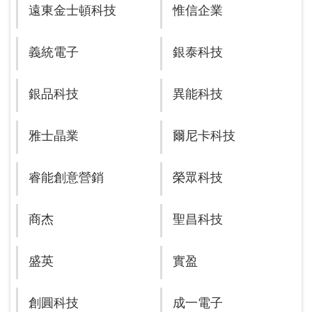
遠東金士頓科技
惟信企業
義統電子
銀泰科技
銀品科技
異能科技
雅士晶業
爾尼卡科技
睿能創意營銷
榮眾科技
商杰
聖昌科技
盛英
實盈
創圓科技
成一電子