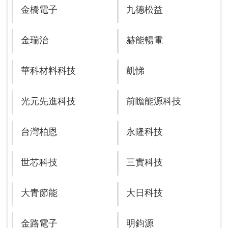
金橋電子
九德松益
金瑞治
赫能暢電
華科材料科技
凱悌
光元先進科技
前瞻能源科技
台灣柏恩
永隆科技
世芯科技
三實科技
大青節能
大日科技
金路電子
明鈞源