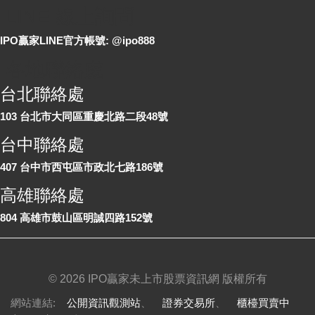
LINE 線上詢問
IPO贏家LINE官方帳號: @ipo888
各地聯絡處
台北聯絡處
103 台北市大同區重慶北路二段48號
台中聯絡處
407 台中市西屯區市政北七路186號
高雄聯絡處
804 高雄市鼓山區明誠四路152號
©
2026 IPO贏家未上市股票資訊網 版權所有
網站連結:
公開資訊觀測站
、
證券交易所
、
櫃檯買賣中