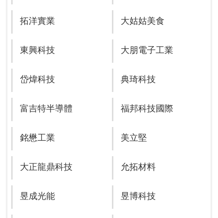
拓洋實業
大姑姑美食
東興科技
大朋電子工業
岱煒科技
典琦科技
富吉特半導體
福邦科技國際
銘懋工業
美立堅
大正龍鼎科技
允拓材料
昱成光能
昱博科技