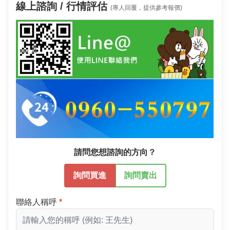
線上諮詢 / 行情評估
(專人回覆，提供參考報價)
請問您想諮詢的方向？
詢問買進
詢問賣出
聯絡人稱呼