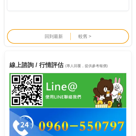
「成為深具卓越聲望的世界級特殊鋼供應商」為目標，
即使在後疫情時代全球仍處於景氣低迷之時，更運用其
核心…
回到最新
較舊 >
線上諮詢 / 行情評估
(專人回覆，提供參考報價)