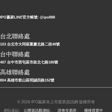
LINE 線上詢問
IPO贏家LINE官方帳號: @ipo888
各地聯絡處
台北聯絡處
103 台北市大同區重慶北路二段48號
台中聯絡處
407 台中市西屯區市政北七路186號
高雄聯絡處
804 高雄市鼓山區明誠四路152號
©
2026 IPO贏家未上市股票資訊網 版權所有
網站連結:
公開資訊觀測站
、
證券交易所
、
櫃檯買賣中