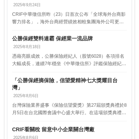
2025年9月24日
CRIF中華徵信所昨（23）日首次公布「全球海外台商影
響力排名」，海外台商經營績效相較集團海外公司更為
顯著之外，頂尖海外台商不僅長線投資價值明顯，近五
年市值年均複合成長率更高於頂尖日商與韓商，突顯
公勝保經雙料連霸 保經業一流品牌
海…
2025年8月18日
憑藉亮眼成效，公勝保險經紀人（股號6028）各項排名
大幅成長，連續7年穩坐《中華徵信所》評鑑保險經紀人
業第一名、在《2025台灣大型企業排名TOP 5000》中躍
升500強，企業經營績效卓越；此外在…
「公勝保經摘保險，信望愛精神七大獎耀目台
灣」
2025年8月6日
台灣保險業界盛事《保險信望愛獎》第27屆頒獎典禮於8
月5日在台北國際會議中心盛大舉行。在這場頒獎典禮
上，公勝保經（股票代號：6028）以其卓越的專業經
營、教育推廣和社會責任表現，一舉囊括七項大獎，
CRIF看關稅 留意中小企業關台灣廠
榮…
2025年8月6日