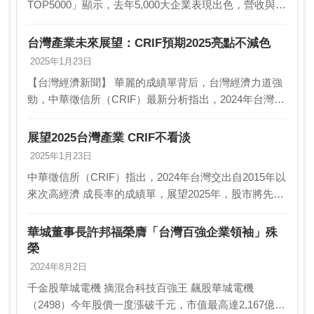
TOP5000」顯示，去年5,000大企業表現出色，營收與稅
後純益總額分別寫歷史新高及次高，成長7.7％及
44.1％。不過，CRIF表示，5,00…
台灣產業未來展望：CRIF預期2025亮點不減色
2025年1月23日
【台灣經濟新聞】 華麗的成績單背后，台灣經濟力道強
勁，中華徵信所（CRIF）最新分析指出，2024年台灣交
出了自2015年以來次高經濟成長率的亮眼成績。展望未
來，股市將經歷一個調整期，隨著全球經濟的…
展望2025台灣產業 CRIF不看淡
2025年1月23日
中華徵信所（CRIF）指出，2024年台灣交出自2015年以
來次高經濟 成長率的成績單，展望2025年，股市將先經
歷調整期，隨全球經濟先 放緩而後拉高，在「輝（輝
達）積（台積）聯手」下，AI發展不會…
華城董事長許邦福榮膺「台灣百強企業領袖」殊
榮
2024年8月2日
千金股華城電機 摘混合科技百強王 飆股華城電機
（2498）今年股價一度漲破千元，市值最高達2,167億