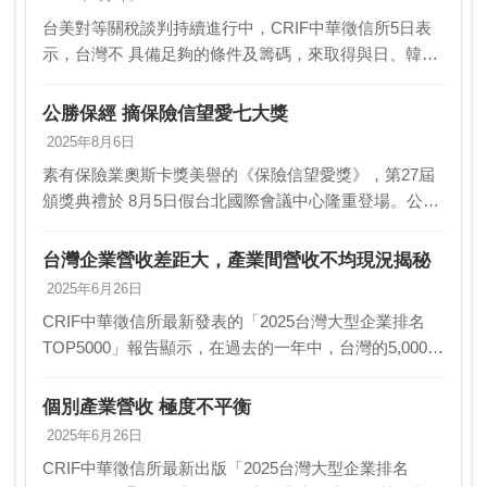
台美對等關稅談判持續進行中，CRIF中華徵信所5日表
示，台灣不 具備足夠的條件及籌碼，來取得與日、韓和
歐盟相同的15％稅率。而 受影響大的產業如沒法轉型至
高毛利產品，只能考慮外移到其他低關 稅的國家…
公勝保經 摘保險信望愛七大獎
2025年8月6日
素有保險業奧斯卡獎美譽的《保險信望愛獎》，第27屆
頒獎典禮於 8月5日假台北國際會議中心隆重登場。公勝
保經（6028）憑藉在專業 經營、教育推廣與社會責任等
多方面的卓越表現，一舉囊括七項大獎 ，表現…
台灣企業營收差距大，產業間營收不均現況揭秘
2025年6月26日
CRIF中華徵信所最新發表的「2025台灣大型企業排名
TOP5000」報告顯示，在過去的一年中，台灣的5,000大
企業表現亮眼，不僅營收與稅後純益總額創下新高，更
顯示出企業的強大生命力。然而，這份報…
個別產業營收 極度不平衡
2025年6月26日
CRIF中華徵信所最新出版「2025台灣大型企業排名