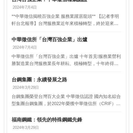
2024年7月4日
**中華徵信揭曉百強企業 服務業躍居龍頭** 【記者李明
軒台北報導】台灣服務業近年來積極轉型，終於迎來豐
收！中華徵信所3日公布「2024台灣大型企業排名
TOP5000」，其中營收和獲利雙雙成長的百…
中華徵信所「台灣百強企業」出爐
2024年7月4日
中華徵信所「台灣百強企業」出爐 十年首見!服務業營利
勝製造業台灣服務業長年耕耘、積極轉型，十年終得磨
成劍！全年「營收+ 獲利」雙成長的台灣百強企業，首
見服務業入榜家數是製造業的1.8 5倍，占百強企…
台鋼集團：永續發展之路
2024年3月29日
台鋼集團榮登台灣百大企業 中華徵信認證 國內知名綜合
型集團台鋼集團，於2022年榮獲中華徵信所（CRIF）評
選為台灣百大集團，其產業多元化橫跨「鋼鐵」、「網
通」、「化學綠能」及「健康運動」四大領域…
福南鋼鐵：領先的特殊鋼鐵先鋒
2024年3月29日