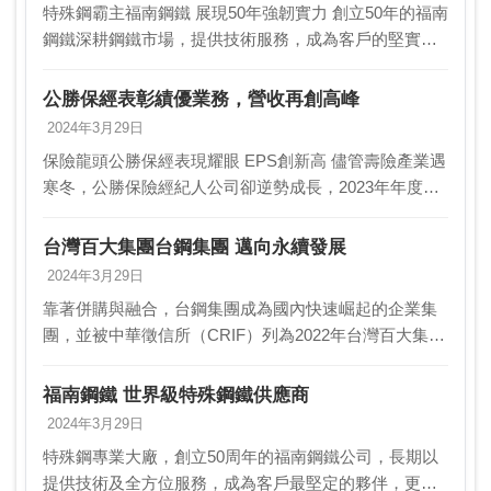
特殊鋼霸主福南鋼鐵 展現50年強韌實力 創立50年的福南
鋼鐵深耕鋼鐵市場，提供技術服務，成為客戶的堅實夥
伴。縱然全球景氣低迷，福南鋼鐵仍創造優勢，名列中
華徵信所公布的2023年台灣鋼鐵業百強。其在…
公勝保經表彰績優業務，營收再創高峰
2024年3月29日
保險龍頭公勝保經表現耀眼 EPS創新高 儘管壽險產業遇
寒冬，公勝保險經紀人公司卻逆勢成長，2023年年度營
收突破30億元，成長幅度達39%，創下歷史新高。每股
盈餘（EPS）也來到5.96元，刷新紀…
台灣百大集團台鋼集團 邁向永續發展
2024年3月29日
靠著併購與融合，台鋼集團成為國內快速崛起的企業集
團，並被中華徵信所（CRIF）列為2022年台灣百大集
團。台鋼集團是國內第一個涵蓋四大產業與12大領域的
綜合型集團，橫跨的產業有「鋼鐵」、「網通」、「…
福南鋼鐵 世界級特殊鋼鐵供應商
2024年3月29日
特殊鋼專業大廠，創立50周年的福南鋼鐵公司，長期以
提供技術及全方位服務，成為客戶最堅定的夥伴，更以