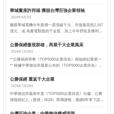
元，成為重電類股的千金股。加上今年營收及獲利預估
都將續創史上新高，獲中華徵信所評選為首次混合科…
華城董座許邦福 獲頒台灣百強企業領袖
2024年8月2日
飆股華城電機今年股價一度漲破千元，市值最高抵2,167
億元，成 為重電類股的千金股，加上今年營收及獲利預
估都將續創史上新高下 ，獲中華徵信所評選為首次混合
科技業百強王座，華城董事長許邦福 更首獲20…
公勝保經傲視群雄，再展千大企業風采
2024年7月29日
**公勝保經再奪《TOP5000企業排名》保險經紀業第一
** 根據中華徵信所最新公布的《TOP5000企業排名》，
公勝保險經紀人（股號：6028）再傳捷報，連續6年拿下
「台灣大型企業排名TOP50…
公勝保經 重返千大企業
2024年7月29日
中華徵信所最新年度《TOP5000企業排名》出爐，公勝
保險經紀人（股號：6028）再傳捷報，連續6年拿下該評
鑑「台灣大型企業排名TOP5000」保險經紀業第一、企
業經營績效混合排名第583名的優秀佳…
台灣百強企業：中華徵信權威認證