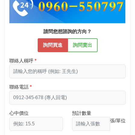
請問您想諮詢的方向？
詢問買進
詢問賣出
聯絡人稱呼
聯絡電話
心中價位
預計數量
張/單位