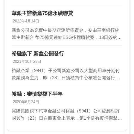
至43.6萬輛（不含重車） 、年增0.5％，並宣示加速朝新
能源車轉型的戰略，由中華車扮集團 新…
華銀主辦新鑫75億永續聯貸
2022年4月14日
新鑫公司為充實中長期營運所需資金，委由華南銀行統
籌主辦新台 幣75億元連結ESG指標聯貸案，13日簽約，
聯貸特別將新鑫公司在綠 能融資、自有綠能投資及節電
等各項ESG指標納入聯貸條件。新鑫是裕隆集團…
裕融旗下 新鑫公開發行
2021年10月29日
裕融企業（9941）子公司新鑫公司以大型商用車分期付
款業務為主力，昨（28）日獲櫃買中心核准公開發行。
裕融公司表示，新鑫公司目標五年後資產餘額破千億
元，公發後，是否IPO將再看公司發展狀況而定。新…
裕融：審慎樂觀下半年
2020年6月24日
裕隆集團旗下汽車金融公司裕融（9941）公司總經理許
國興昨（23）日在股東會上表示，第1季雖有疫情衝擊但
公司基本上沒受到影響，前五月反而成長，大陸部分影
響約二成，但逐漸恢復中，對下半年審慎樂觀。裕融…