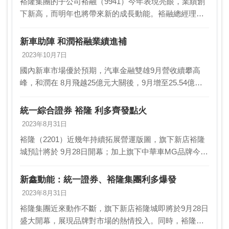
裕隆集團的子公司裕融（9941）今年表現亮眼，業績創
下新高，而明年也將帶來新的成長動能。裕融總經理許
國興在法說會上透露，太陽能光電合約容量已突破
120MW，儲能部分也有兩項大型投資案，預計明年底將
新車助陣 和潤裕融業績進補
投…
2023年10月7日
國內新車市場優於預期，汽車金融雙雄9月營收續攀高
峰，和潤在 8月飛越25億元大關後，9月增至25.54億
元，年增29.71％，續寫單月 新高，且連續第八個月年增
逾20％；裕融9月營收35.5億元，年…
統一綜合證券 裕隆 利多齊發點火
2023年8月31日
裕隆（2201）近幾年持續拓展營運版圖，旗下新店裕隆
城預計將於 9月28日開幕；加上旗下中華車MG品牌今年
銷量亮眼，將在8月底再推 出新款MG ZS上市，另除汽
車本業之外，集團也跨足新能源領域，旗 …
新鑫動能：統一證券、裕隆集團利多爆發
2023年8月31日
裕隆集團近來動作不斷，旗下新店裕隆城即將於9月28日
盛大開幕，展現品牌對市場的熱情投入。同時，裕隆旗