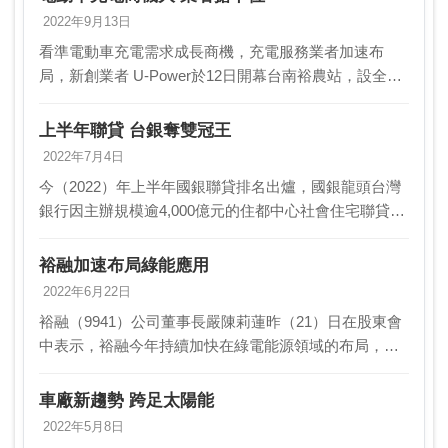
2022年9月13日
看準電動車充電需求成長商機，充電服務業者加速布
局，新創業者 U-Power於12日開幕台南裕農站，設全台
最高功率720kW充電設施，朝 完成環島超高速充電網絡
目標前進；台泥儲能13日啟用全台首座森林…
上半年聯貸 台銀奪雙冠王
2022年7月4日
今（2022）年上半年國銀聯貸排名出爐，國銀龍頭台灣
銀行因主辦規模逾4,000億元的住都中心社會住宅聯貸
案，一舉奪下聯貸主辦與管理行「雙料冠軍」；台銀獨
自吃下2,000億元貸款額度，今年上半年聯貸管…
裕融加速布局綠能應用
2022年6月22日
裕融（9941）公司董事長嚴陳莉蓮昨（21）日在股東會
中表示，裕融今年持續加快在綠電能源領域的布局，展
現前瞻與永續的經營方向，同時也創造新的成長與獲利
機會。嚴陳莉蓮表示，近年來新冠疫情對經濟帶來相
車廠新趨勢 跨足太陽能
當…
2022年5月8日