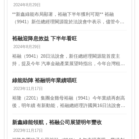
2024年8月29日
**新鑫綠能布局顯著，裕融下半年獲利可期** 裕融
（9941）新任總經理闕源龍於法說會中表示，儘管今年
租賃業面臨挑戰，但裕融深化多元布局，合併資產上半
年首度突破3,000億元大關。 闕源龍指出，…
裕融迎降息效益 下半年看旺
2024年8月29日
裕融（9941）28日法說會，新任總經理闕源龍首度主
持，提及今年 汽車金融產業展望時指出，今年台灣租賃
業面臨包括大陸經濟放緩、 台灣資金升息及自律公約規
範變化，但裕融深化多元布局有成，合併 資產於上…
綠能助陣 裕融明年業績唱旺
2023年11月17日
裕隆（2201）集團金雞母裕融（9941）今年業績再創高
後，明年續 有新動能，裕融總經理許國興16日法說會表
示，太陽能光電合約容量 已逾120MW（百萬瓦），儲能
部分也有兩項較大型投資案，預計明年 …
新鑫綠能領航，裕融公司展望明年豐收
2023年11月17日