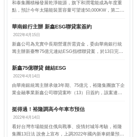
和泰集團積極發展乾淨能源，旗下和潤電能成為年度重
點，預計今年太陽能裝置容量可望達50,000KW，第二年
有望損益兩平，在碳權成為未來趨勢下，發展太陽能事
業，成為汽車集團的共同策略。業者指出，環保趨勢…
華南銀行主辦 新鑫ESG聯貸案簽約
2022年4月15日
新鑫公司為充實中長期營運所需資金，委由華南銀行統
籌主辦新臺幣75億元連結ESG指標聯貸案，於13日完成
簽約，此案由華南銀行統籌主辦，臺灣銀行共同主辦，
參貸行包括土地銀行、臺灣企銀、永豐銀行、全國農
新鑫75億聯貸 鏈結ESG
業…
2022年4月14日
由華南銀統籌主辦承做3年期、75億元，裕隆集團旗下企
業金融事業新鑫公司聯貸案昨（13）日簽約，該案連結
ESG做利率減碼機制，只要新鑫達成「綠能融資」、
「自有綠能投資」、「節電」等三項ESG指標，合計…
挺得過！裕隆調高今年車市預估
2022年4月14日
看好台灣市場能挺住俄烏戰事、疫情封城等考驗，裕隆
集團13日法 說會上宣布，上調2022年國內新車銷量預估