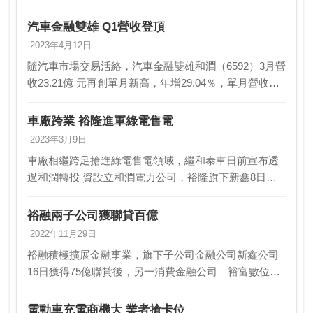
下中華車MG品牌今年表現亮眼，預計在8月底推出新款
MG ZS，為消費者帶來更多選擇。不僅如此，裕隆…
汽車金融雙雄 Q1營收登頂
2023年4月12日
隨汽車市場交易活絡，汽車金融雙雄和潤（6592）3月營
收23.21億 元再創單月新高，年增29.04％，單月營收已
連續六個月站穩20億元 大關；裕融（9941）3月營收
34.55億元、年增23.73…
車廠跨業 裕隆進軍綠電售電
2023年3月9日
車廠相繼跨足搶進綠電售電領域，繼和泰車日前宣布透
過和潤轉投 資設立和潤電力公司，裕隆旗下新鑫8日也
宣布成立新鑫電力，正式 進軍綠電售電業務，首座儲能
案場下半年可投入台電電力交易平台。 裕隆表示，旗
裕融兩子公司獲聯貸百億
下…
2022年11月29日
裕融積極擴展金融事業，旗下子公司金融公司新鑫公司
16日獲得75億聯貸後，另一消費金融公司—裕富數位資
融25日，更與臺灣銀行、永豐銀等五家銀行，簽訂35億
元聯貸案，兩家子公司合計獲逾百億資金挹注，除充…
電動車充電商機大 業者搶卡位