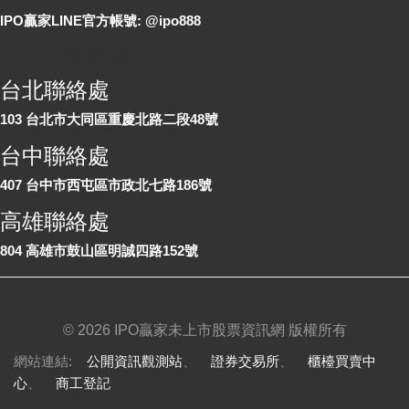
IPO贏家LINE官方帳號: @ipo888
各地聯絡處
台北聯絡處
103 台北市大同區重慶北路二段48號
台中聯絡處
407 台中市西屯區市政北七路186號
高雄聯絡處
804 高雄市鼓山區明誠四路152號
©
2026 IPO贏家未上市股票資訊網 版權所有
網站連結:
公開資訊觀測站
、
證券交易所
、
櫃檯買賣中
心
、
商工登記