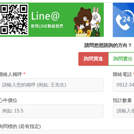
請問您想諮詢的方向？
詢問買進
詢問賣出
聯絡人稱呼
聯絡電話
心中價位
預計數量
詢問標的 (若有指定)