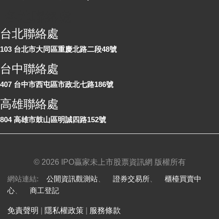
各地聯絡處
台北聯絡處
103 台北市大同區重慶北路二段48號
台中聯絡處
407 台中市西屯區市政北七路186號
高雄聯絡處
804 高雄市鼓山區明誠四路152號
©
2026 IPO贏家未上市股票資訊網 版權所有
網站連結:
公開資訊觀測站
、
證券交易所
、
櫃檯買賣中
心
、
商工登記
免責聲明
|
隱私權政策
|
服務條款