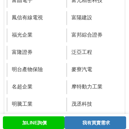
富晶電子
富元精密科技
鳳信有線電視
富陽建設
福光企業
富邦綜合證券
富隆證券
泛亞工程
明台產物保險
麥寮汽電
名超企業
摩特動力工業
明騰工業
茂丞科技
美華影音科技
麥寮工業區專用港管
加LINE詢價
我有買賣需求
首頁
股票查詢
討論區
與我聯繫
會員中心
理