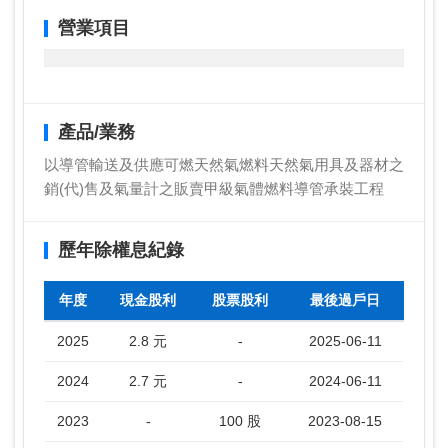
營業項目
產品/業務
以導管輸送及供應可燃天然氣燃料天然氣用具及器材之
銷(代)售及氣量計之販賣甲級氣體燃料導管承裝工程
歷年除權息紀錄
年度
現金股利
股票股利
最後過戶日
2025
2.8 元
-
2025-06-11
2024
2.7 元
-
2024-06-11
2023
-
100 股
2023-08-15