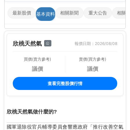
最新股價
相關新聞
重大公告
相關
基本資料
欣桃天然氣
公
報價日期：2026/08/08
買價(賣方參考)
賣價(買方參考)
議價
議價
查看完整股價行情
欣桃天然氣做什麼的?
國軍退除役官兵輔導委員會響應政府「推行改善空氣