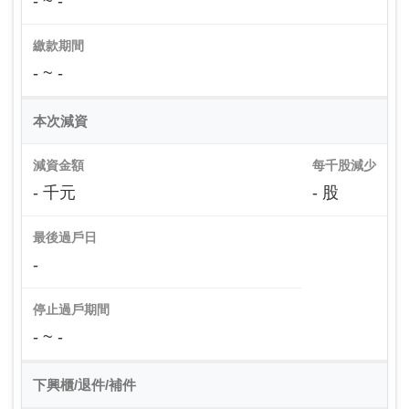
- ~ -
繳款期間
- ~ -
本次減資
減資金額
每千股減少
- 千元
- 股
最後過戶日
-
停止過戶期間
- ~ -
下興櫃/退件/補件