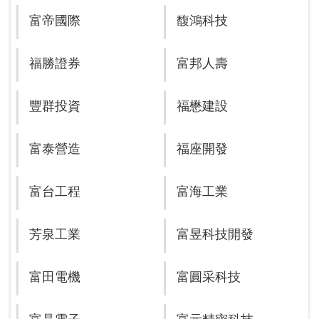
富帝國際
馥鴻科技
福勝證券
富邦人壽
豐群投資
福懋建設
富泰營造
福座開發
富台工程
富海工業
芳泉工業
富昱科技開發
富田電機
富圓采科技