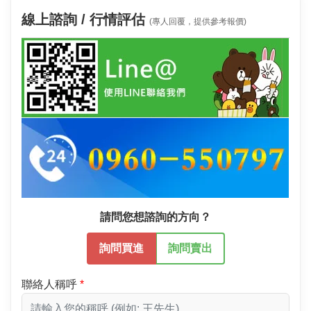
線上諮詢 / 行情評估
(專人回覆，提供參考報價)
請問您想諮詢的方向？
詢問買進
詢問賣出
聯絡人稱呼