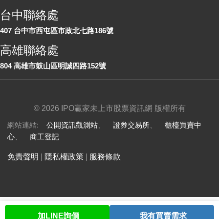
台中聯絡處
407 台中市西屯區市政北七路186號
高雄聯絡處
804 高雄市鼓山區明誠四路152號
©
2026 IPO贏家未上市股票資訊網 版權所有
網站連結:
公開資訊觀測站
、
證券交易所
、
櫃檯買賣中
心
、
商工登記
免責聲明
|
隱私權政策
|
服務條款
加LINE詢價
我有買賣需求
首頁
股票查詢
討論區
與我聯繫
會員中心