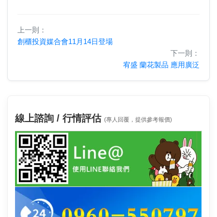
上一則：
創櫃投資媒合會11月14日登場
下一則：
宥盛 蘭花製品 應用廣泛
線上諮詢 / 行情評估
(專人回覆，提供參考報價)