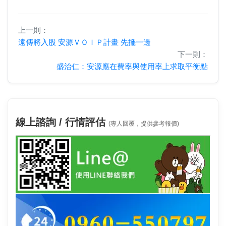
上一則：
遠傳將入股 安源ＶＯＩＰ計畫 先擺一邊
下一則：
盛治仁：安源應在費率與使用率上求取平衡點
線上諮詢 / 行情評估
(專人回覆，提供參考報價)