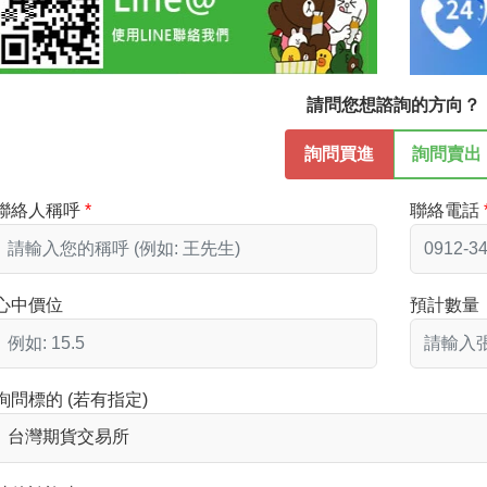
請問您想諮詢的方向？
詢問買進
詢問賣出
聯絡人稱呼
聯絡電話
心中價位
預計數量
詢問標的 (若有指定)