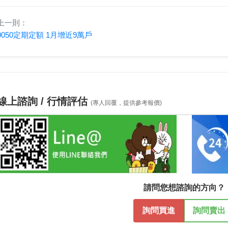
上一則：
0050定期定額 1月增近9萬戶
線上諮詢 / 行情評估
(專人回覆，提供參考報價)
請問您想諮詢的方向？
詢問買進
詢問賣出