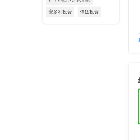
安多利投資
偉鈜投資