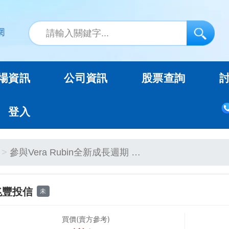
場資訊
公司資訊
股票查詢
登入
參與Vera Rubin全新成長週期 …
兆豐投信
未
買價(賣方參考)