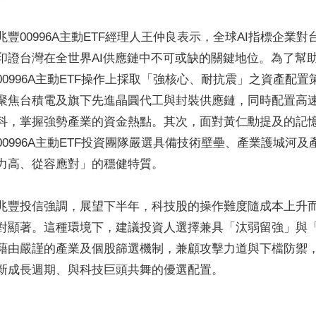
兆豐00996A主動ETF經理人王仲良表示，全球AI指標企
印證台灣在全世界AI供應鏈中不可或缺的關鍵地位。為了幫助
00996A主動ETF操作上採取「強核心、耐抗震」之資產配
聚焦台積電及旗下先進晶圓代工與封裝供應鏈，同時配置高
科，掌握強勢產業的資金熱點。其次，面對黃仁勳提及的記
00996A主動ETF投資團隊嚴選具備技術壁壘、產業護城河
力高、從容應對」的穩健特質。
兆豐投信強調，展望下半年，科技股的操作難度隨成本上升
對顯著。這種環境下，建議投資人選擇兼具「汰弱留強」與
藉由嚴謹的產業及個股篩選機制，兼顧攻擊力道與下檔防禦，是投
新成長週期、與科技巨頭共舞的優選配置。