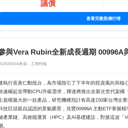
議價
查看完整股價行情
參與Vera Rubin全新成長週期 0099
2026/06/04
來源：工商時報
達執行長黃仁勳抵台，為市場指引了下半年的投資風向與核心
快速崛起並帶動CPU升級需求，輝達將推出全新次世代架構「Ve
上規模最大的一款產品，研究機構預計有高達150家台灣企業
科技巨頭親自認證的景氣榮景，兆豐00996A 主動ETF掌
鍵產業鏈、高效能運算（HPC）及AI基礎建設，對接這波「Ver
潮。