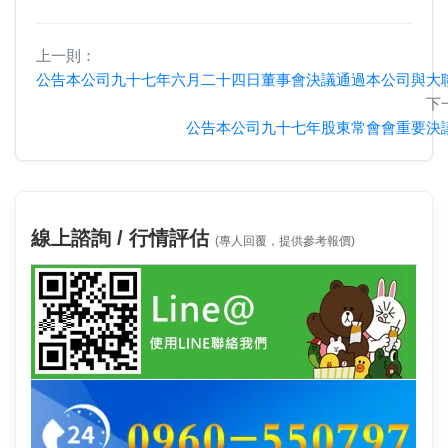
上一則：
公告本公司九十七年六月二十四日董事會決議通過本公司與大
下
公告本公司九十七年股東常會會重要決
線上諮詢 / 行情評估
(專人回覆，提供參考報價)