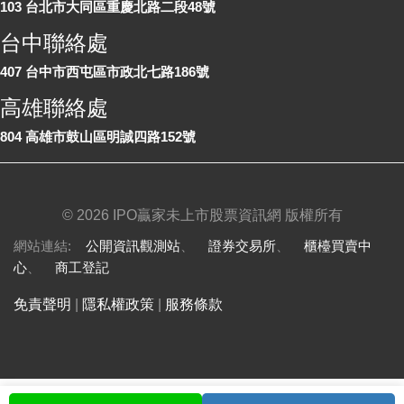
103 台北市大同區重慶北路二段48號
台中聯絡處
407 台中市西屯區市政北七路186號
高雄聯絡處
804 高雄市鼓山區明誠四路152號
©
2026 IPO贏家未上市股票資訊網 版權所有
網站連結:
公開資訊觀測站
、
證券交易所
、
櫃檯買賣中
心
、
商工登記
免責聲明
|
隱私權政策
|
服務條款