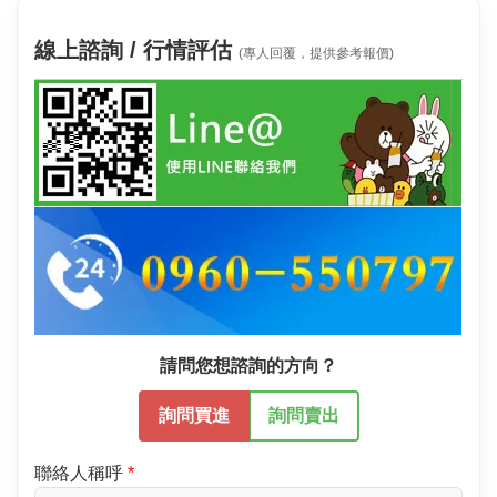
線上諮詢 / 行情評估
(專人回覆，提供參考報價)
請問您想諮詢的方向？
詢問買進
詢問賣出
聯絡人稱呼