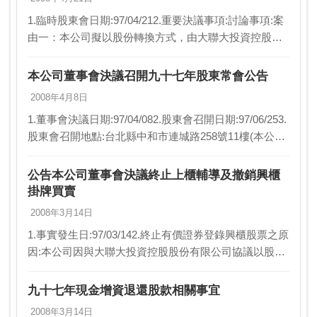
1.臨時股東會日期:97/04/212.重要決議事項:討論事項:案
由一：本公司擬以股份轉換方式，由大聯大投資控股股
份有限公司(下稱大聯大公司)取得本公司百分之百股份
案，謹提請 公決。說 明：1.緣…
本公司董事會決議召開九十七年股東常會公告
2008年4月8日
1.董事會決議日期:97/04/082.股東會召開日期:97/06/253.
股東會召開地點:台北縣中和市連城路258號11樓(本公司
會議室)4.召集事由:(一)報告事項:1.九十六年度營業概況
報告。…
公告本公司董事會決議終止上櫃輔導及撤銷興櫃
掛牌買賣
2008年3月14日
1.事實發生日:97/03/142.終止有價證券登錄興櫃股票之原
因:本公司因與大聯大投資控股股份有限公司協議以股份
轉換方式由大聯大公司取得本公司百分之百股份3.預計
或實際終止有價證券登錄興櫃股票之日…
九十七年現金增資退還股款相關事宜
2008年3月14日