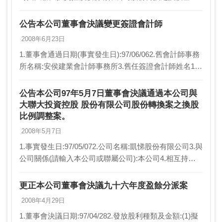
日調整案。1.事實發生日:97/06/242.公司名稱:凱悌股份
有限公司3.與公司關係(請輸入本公司或…
公告本公司董事會決議變更簽證會計師
2008年6月23日
1.董事會通過日期(事實發生日):97/06/062.舊會計師事務
所名稱:安侯建業會計師事務所3.舊任簽證會計師姓名1:
寇惠植4.舊任簽證會計師姓名2:李慈慧5.新會計師事務所
名稱:資誠會計師事務所…
公告本公司97年5月7日董事會決議通過本公司與
大聯大投資控股 股份有限公司股份轉換案之換股
比例調整案。
2008年5月7日
1.事實發生日:97/05/072.公司名稱:凱悌股份有限公司3.與
公司關係(請輸入本公司或聯屬公司):本公司4.相互持股
比例(若前項為本公司，請填不適用):不適用5.發生緣由:
董事會決議日期：97…
更正本公司董事會決議九十六年度盈餘分派案
2008年4月29日
1.董事會決議日期:97/04/282.發放股利種類及金額:(1)擬