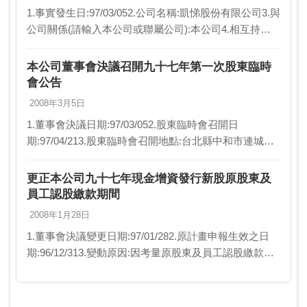
1.事實發生日:97/03/052.公司名稱:凱悌股份有限公司3.與
公司關係(請輸入本公司或聯屬公司):本公司4.相互持股
比例(若前項為本公司，請填不適用):不適用5.發生緣由:
(1)本公司於96年…
本公司董事會決議召開九十七年第一次股東臨時
會公告
2008年3月5日
1.董事會決議日期:97/03/052.股東臨時會召開日
期:97/04/213.股東臨時會召開地點:台北縣中和市連城路
258號11樓(本公司會議室)4.召集事由:(一)討論事項:1.本
公司擬以股份轉…
更正本公司九十七年現金增資發行新股原股東及
員工認股繳款期間
2008年1月28日
1.董事會決議變更日期:97/01/282.原計畫申報生效之日
期:96/12/313.變動原因:因考量原股東及員工認股繳款期
間不足，故延長繳款期間。4.歷次變更前後募集資金計
畫:不適用。5.預計執行…