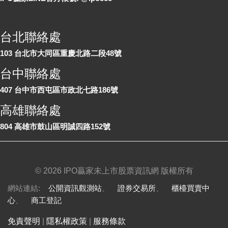
各地聯絡處
台北聯絡處
103 台北市大同區重慶北路二段48號
台中聯絡處
407 台中市西屯區市政北七路186號
高雄聯絡處
804 高雄市鼓山區明誠四路152號
©
2026 IPO贏家未上市股票資訊網 版權所有
網站連結:
公開資訊觀測站
、
證券交易所
、
櫃檯買賣中
心
、
商工登記
免責聲明
|
隱私權政策
|
服務條款