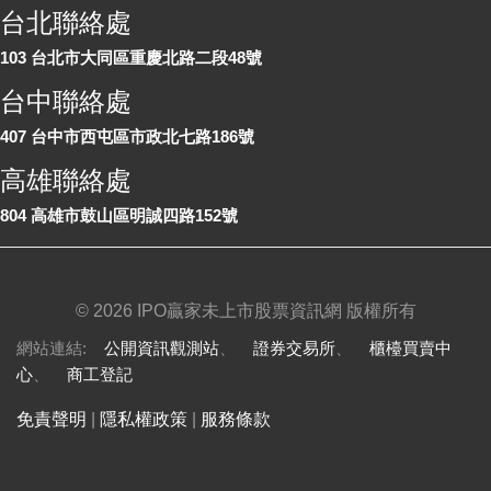
台北聯絡處
103 台北市大同區重慶北路二段48號
台中聯絡處
407 台中市西屯區市政北七路186號
高雄聯絡處
804 高雄市鼓山區明誠四路152號
©
2026 IPO贏家未上市股票資訊網 版權所有
網站連結:
公開資訊觀測站
、
證券交易所
、
櫃檯買賣中
心
、
商工登記
免責聲明
|
隱私權政策
|
服務條款