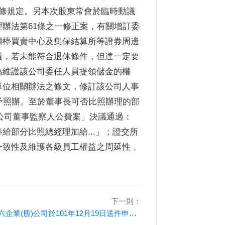
2條規定。另本次股東常會於臨時動議
辦法第61條之一修正案，有關增訂委
櫃檯買賣中心及集保結算所等證券周邊
員，若未能符合退休條件，但達一定要
為維護該公司委任人員提領儲金的權
單位相關辦法之條文，修訂該公司人事
予照辦。至於董事長可否比照辦理的部
本公司董事監察人公費案」決議通過：
給部分比照總經理加給...」；證交所
一致性及維護各級員工權益之周延性，
下一則：
南六企業(股)公司於101年12月19日送件申請股票上市