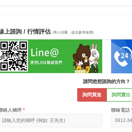
線上諮詢 / 行情評估
(專人回覆，提供參考報價)
請問您想諮詢的方向？
詢問買進
詢問賣出
聯絡人稱呼
聯絡電話