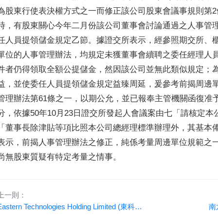
為股東行使表決權方式之一而修正該公司股東會議事規則第
時，有股東關心今年二月份該公司董事會討論通過之人事管理
任人員提領儲金規定乙節。據證交所表示，經參照期交所、
單位的人事管理辦法，均規定未獲董事會續聘之委任經理人
件者仍得領取全額公提儲金，然因該公司並無此類似規定；
益，並使委任人員提領儲金規定益臻周延，爰參考前揭周邊
管理辦法第61條之一，以期公允，並已報奉主管機關函復准
分，依據50年10月23日證交所發起人會議案由七「請核定
「董事長除津貼等項比照本公司總經理標準辦理外，其基本俸
表示，前揭人事管理辦法之修正，純係考量周邊單位規範之
尚無股東質疑有特定考量之情事。
上一則：
Eastern Technologies Holding Limited (東科控股股份有限公司)