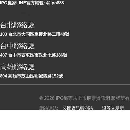
IPO贏家LINE官方帳號: @ipo888
各地聯絡處
台北聯絡處
103 台北市大同區重慶北路二段48號
台中聯絡處
407 台中市西屯區市政北七路186號
高雄聯絡處
804 高雄市鼓山區明誠四路152號
©
2026 IPO贏家未上市股票資訊網 版權所有
網站連結:
公開資訊觀測站
、
證券交易所
免責聲明
|
隱私權政策
|
服務條款