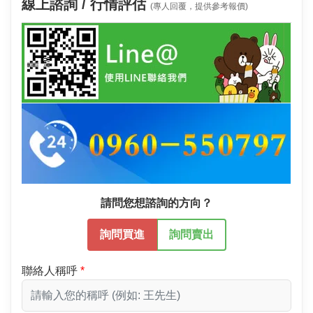
線上諮詢 / 行情評估
(專人回覆，提供參考報價)
請問您想諮詢的方向？
詢問買進
詢問賣出
聯絡人稱呼